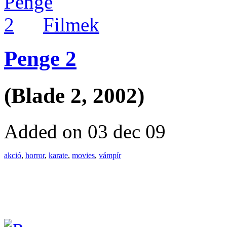
Filmek
Penge 2
(Blade 2, 2002)
Added on 03 dec 09
akció
,
horror
,
karate
,
movies
,
vámpír