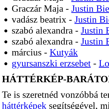
Graczár Maja
-
Justin Bi
vadász beatrix
-
Justin B
szabó alexandra
-
Justin 
szabó alexandra
-
Justin 
március
-
Kutyák
gyursanszki erzsebet
-
Lo
HÁTTÉRKÉP-BARÁTO
Te is szeretnéd vonzóbbá t
háttérképek
segítségével, m