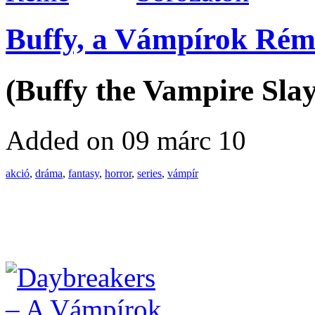
Buffy, a Vámpírok Rém
(Buffy the Vampire Slay
Added on 09 márc 10
akció
,
dráma
,
fantasy
,
horror
,
series
,
vámpír