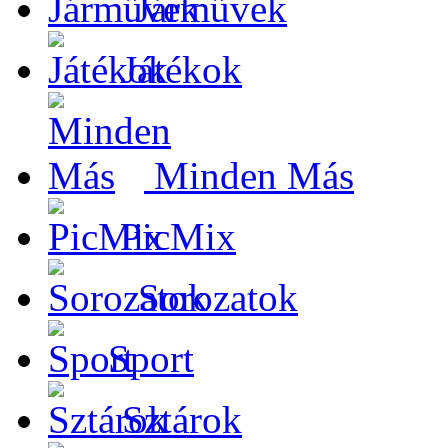
Járművek
Játékok
Minden Más
PicMix
Sorozatok
Sport
Sztárok