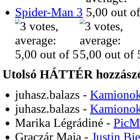
Spider-Man 3
Utolsó HÁTTÉR hozzászó
juhasz.balazs
-
Kamiono
juhasz.balazs
-
Kamiono
Marika Légrádiné
-
PicM
Graczár Maja
-
Justin Bi