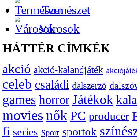
Természet
Városok
HÁTTÉR CÍMKÉK
akció
akció-kalandjáték
akciójáté
celeb
családi
dalszö
dalszerző
games
Játékok
kal
horror
movies
nők
PC
producer
színés
fi
sportok
series
Sport