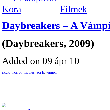
Filmek
Daybreakers – A Vámp
(Daybreakers, 2009)
Added on 09 ápr 10
akció
,
horror
,
movies
,
sci-fi
,
vámpír