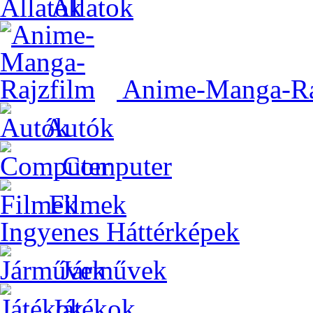
Állatok
Anime-Manga-Ra
Autók
Computer
Filmek
Ingyenes Háttérképek
Járművek
Játékok