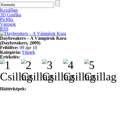
Kezdőlap
3D Grafika
PicMix
Városok
RSS
Daybreakers – A Vámpírok Kora
(Daybreakers, 2009)
Feltöltve:
09 ápr 10
Kategória:
Filmek
Értékelés:
Háttérképek: