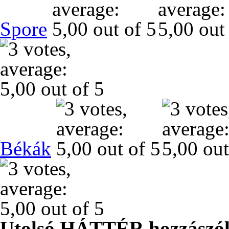
Spore
Békák
Utolsó HÁTTÉR hozzászól