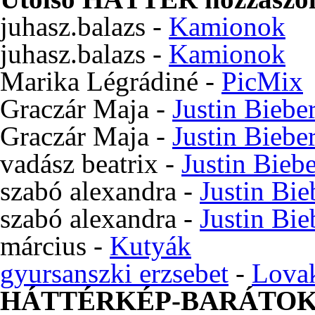
juhasz.balazs
-
Kamionok
juhasz.balazs
-
Kamionok
Marika Légrádiné
-
PicMix
Graczár Maja
-
Justin Biebe
Graczár Maja
-
Justin Biebe
vadász beatrix
-
Justin Bieb
szabó alexandra
-
Justin Bie
szabó alexandra
-
Justin Bie
március
-
Kutyák
gyursanszki erzsebet
-
Lova
HÁTTÉRKÉP-BARÁTO