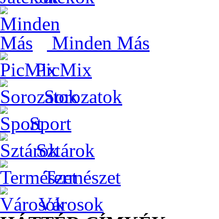
Minden Más
PicMix
Sorozatok
Sport
Sztárok
Természet
Városok