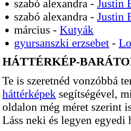
szabó alexandra
-
Justin 
szabó alexandra
-
Justin 
március
-
Kutyák
gyursanszki erzsebet
-
Lo
HÁTTÉRKÉP-BARÁTO
Te is szeretnéd vonzóbbá t
háttérképek
segítségével, m
oldalon még méret szerint i
Láss neki és legyen egyedi 