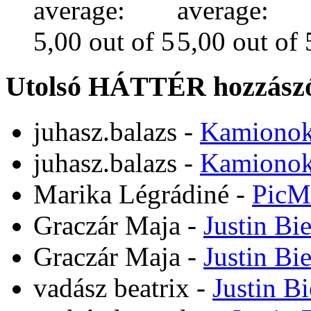
Utolsó HÁTTÉR hozzászó
juhasz.balazs
-
Kamiono
juhasz.balazs
-
Kamiono
Marika Légrádiné
-
PicM
Graczár Maja
-
Justin Bi
Graczár Maja
-
Justin Bi
vadász beatrix
-
Justin B