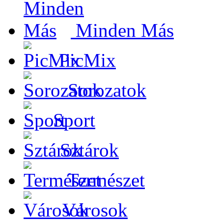
Minden Más
PicMix
Sorozatok
Sport
Sztárok
Természet
Városok