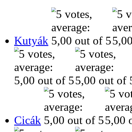
Kutyák
Cicák