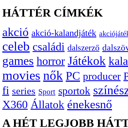
HÁTTÉR CÍMKÉK
akció
akció-kalandjáték
akciójáté
celeb
családi
dalszö
dalszerző
games
Játékok
kal
horror
movies
nők
PC
producer
színés
fi
sportok
series
Sport
énekesnő
X360
Állatok
A HÉT LEGJOBB HÁT