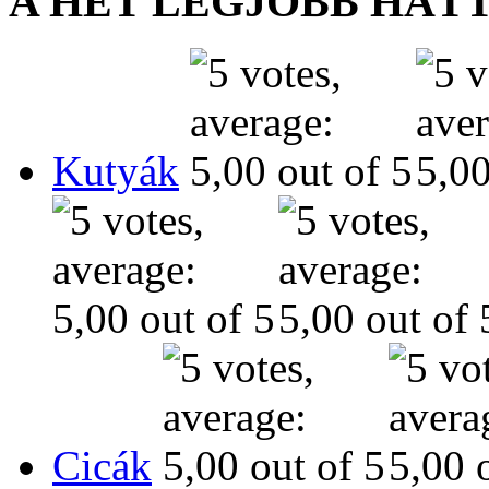
A HÉT LEGJOBB HÁT
Kutyák
Cicák