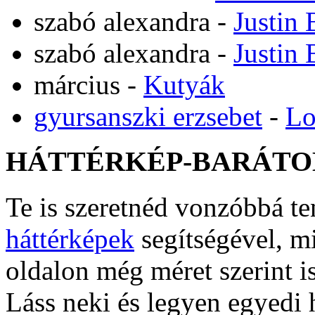
szabó alexandra
-
Justin 
szabó alexandra
-
Justin 
március
-
Kutyák
gyursanszki erzsebet
-
Lo
HÁTTÉRKÉP-BARÁTO
Te is szeretnéd vonzóbbá t
háttérképek
segítségével, m
oldalon még méret szerint i
Láss neki és legyen egyedi 