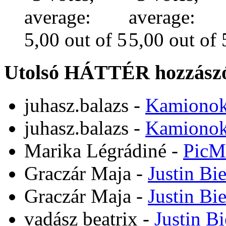
Utolsó HÁTTÉR hozzászó
juhasz.balazs
-
Kamiono
juhasz.balazs
-
Kamiono
Marika Légrádiné
-
PicM
Graczár Maja
-
Justin Bi
Graczár Maja
-
Justin Bi
vadász beatrix
-
Justin B