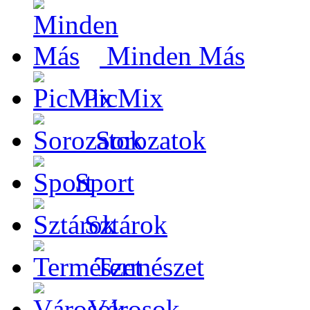
Minden Más
PicMix
Sorozatok
Sport
Sztárok
Természet
Városok