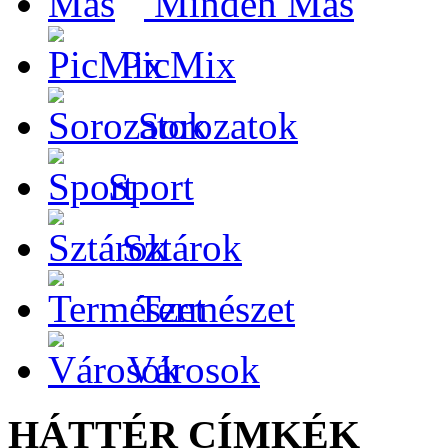
Minden Más
PicMix
Sorozatok
Sport
Sztárok
Természet
Városok
HÁTTÉR CÍMKÉK