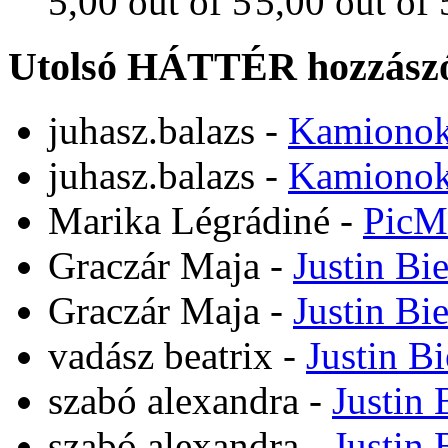
Utolsó HÁTTÉR hozzászó
juhasz.balazs
-
Kamiono
juhasz.balazs
-
Kamiono
Marika Légrádiné
-
PicM
Graczár Maja
-
Justin Bi
Graczár Maja
-
Justin Bi
vadász beatrix
-
Justin B
szabó alexandra
-
Justin 
szabó alexandra
-
Justin 