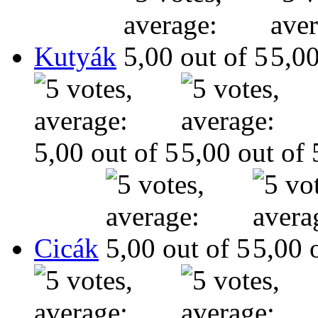
Kutyák
Cicák