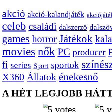
akció
akció-kalandjáték
akciójáté
celeb
családi
dalszö
dalszerző
games
Játékok
kal
horror
movies
nők
PC
producer
színés
fi
sportok
series
Sport
énekesnő
X360
Állatok
A HÉT LEGJOBB HÁT