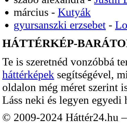
március
-
Kutyák
gyursanszki erzsebet
-
Lo
HÁTTÉRKÉP-BARÁTO
Te is szeretnéd vonzóbbá t
háttérképek
segítségével, m
oldalon még méret szerint i
Láss neki és legyen egyedi 
© 2009-2024 Háttér24.hu – 