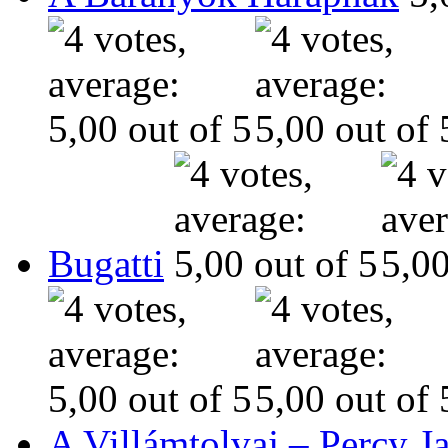
Bugatti
A Villámtolvaj – Percy J