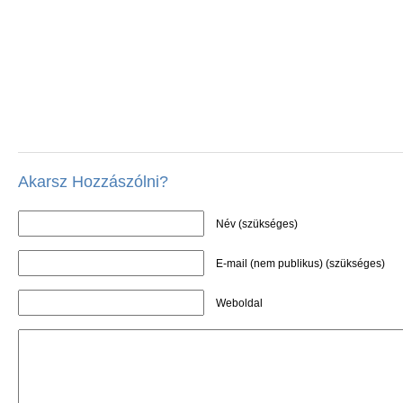
Akarsz Hozzászólni?
Név (szükséges)
E-mail (nem publikus) (szükséges)
Weboldal