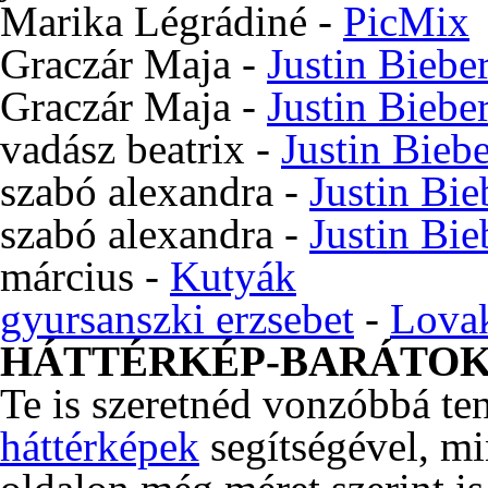
Marika Légrádiné
-
PicMix
Graczár Maja
-
Justin Biebe
Graczár Maja
-
Justin Biebe
vadász beatrix
-
Justin Bieb
szabó alexandra
-
Justin Bie
szabó alexandra
-
Justin Bie
március
-
Kutyák
gyursanszki erzsebet
-
Lova
HÁTTÉRKÉP-BARÁTO
Te is szeretnéd vonzóbbá te
háttérképek
segítségével, m