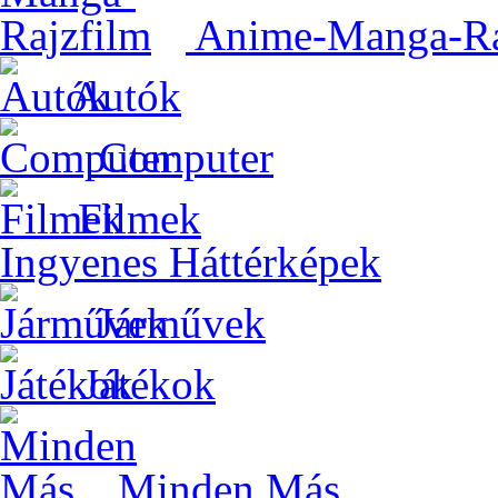
Anime-Manga-Ra
Autók
Computer
Filmek
Ingyenes Háttérképek
Járművek
Játékok
Minden Más