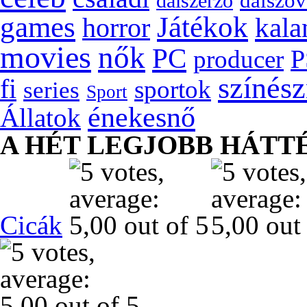
dalszöv
dalszerző
games
Játékok
kala
horror
movies
nők
PC
P
producer
színés
fi
sportok
series
Sport
énekesnő
Állatok
A HÉT LEGJOBB HÁTT
Cicák