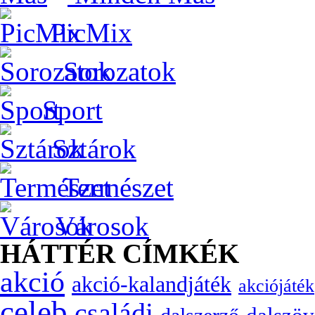
PicMix
Sorozatok
Sport
Sztárok
Természet
Városok
HÁTTÉR CÍMKÉK
akció
akció-kalandjáték
akciójáték
celeb
családi