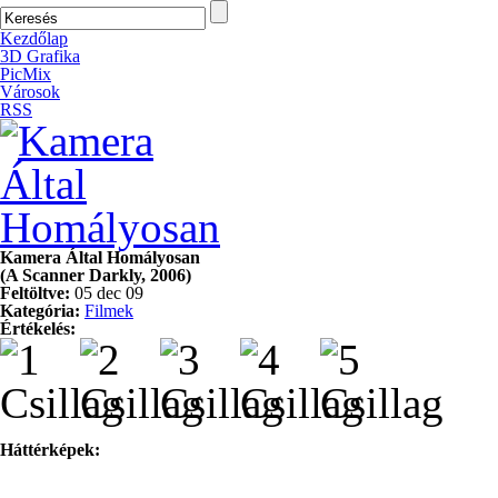
Kezdőlap
3D Grafika
PicMix
Városok
RSS
Kamera Által Homályosan
(A Scanner Darkly, 2006)
Feltöltve:
05 dec 09
Kategória:
Filmek
Értékelés:
Háttérképek: