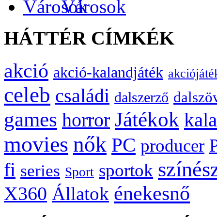
Városok
HÁTTÉR CÍMKÉK
akció
akció-kalandjáték
akciójáté
celeb
családi
dalszö
dalszerző
games
Játékok
kal
horror
movies
nők
PC
producer
színés
fi
sportok
series
Sport
énekesnő
X360
Állatok