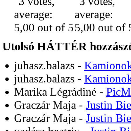
Utolsó HÁTTÉR hozzászó
juhasz.balazs
-
Kamiono
juhasz.balazs
-
Kamiono
Marika Légrádiné
-
PicM
Graczár Maja
-
Justin Bi
Graczár Maja
-
Justin Bi