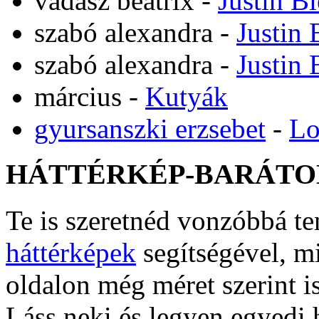
vadász beatrix
-
Justin B
szabó alexandra
-
Justin 
szabó alexandra
-
Justin 
március
-
Kutyák
gyursanszki erzsebet
-
Lo
HÁTTÉRKÉP-BARÁTO
Te is szeretnéd vonzóbbá t
háttérképek
segítségével, m
oldalon még méret szerint i
Láss neki és legyen egyedi 