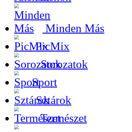
Minden Más
PicMix
Sorozatok
Sport
Sztárok
Természet