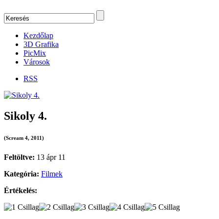
Kezdőlap
3D Grafika
PicMix
Városok
RSS
Sikoly 4.
(Scream 4, 2011)
Feltöltve:
13 ápr 11
Kategória:
Filmek
Értékelés: