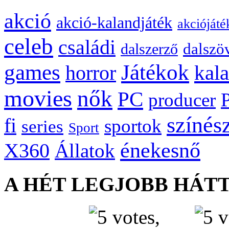
akció
akció-kalandjáték
akciójáté
celeb
családi
dalszö
dalszerző
games
Játékok
kal
horror
movies
nők
PC
producer
színés
fi
sportok
series
Sport
énekesnő
X360
Állatok
A HÉT LEGJOBB HÁT