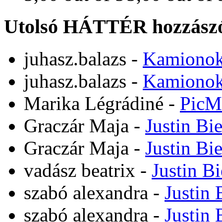
Utolsó HÁTTÉR hozzászó
juhasz.balazs
-
Kamiono
juhasz.balazs
-
Kamiono
Marika Légrádiné
-
PicM
Graczár Maja
-
Justin Bi
Graczár Maja
-
Justin Bi
vadász beatrix
-
Justin B
szabó alexandra
-
Justin 
szabó alexandra
-
Justin 