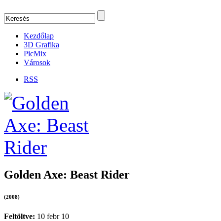
Kezdőlap
3D Grafika
PicMix
Városok
RSS
Golden Axe: Beast Rider
(2008)
Feltöltve:
10 febr 10