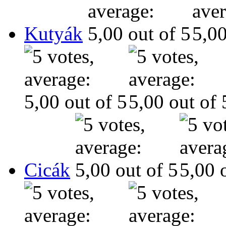
Kutyák
Cicák