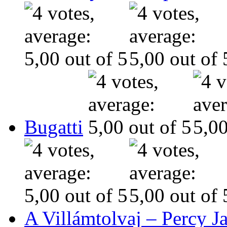
Bugatti
A Villámtolvaj – Percy J