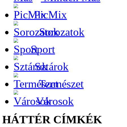
PicMix
Sorozatok
Sport
Sztárok
Természet
Városok
HÁTTÉR CÍMKÉK