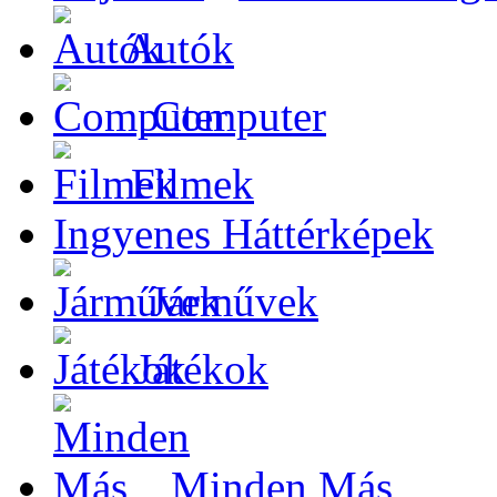
Autók
Computer
Filmek
Ingyenes Háttérképek
Járművek
Játékok
Minden Más