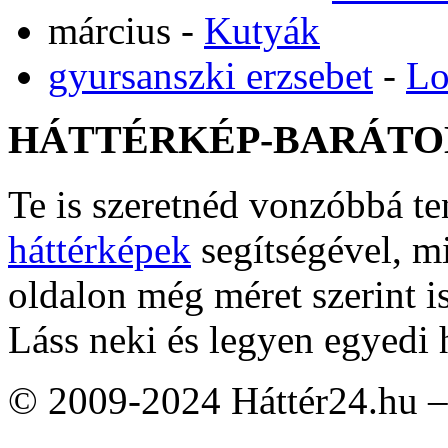
március
-
Kutyák
gyursanszki erzsebet
-
Lo
HÁTTÉRKÉP-BARÁTO
Te is szeretnéd vonzóbbá t
háttérképek
segítségével, m
oldalon még méret szerint i
Láss neki és legyen egyedi 
© 2009-2024 Háttér24.hu – 