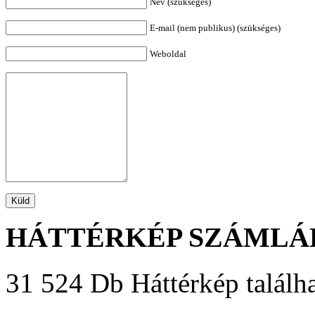
Név (szükséges)
E-mail (nem publikus) (szükséges)
Weboldal
HÁTTÉRKÉP SZÁMLÁ
31 524 Db Háttérkép találha