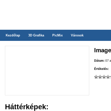
Kezdőlap
3D Grafika
PicMix
Városok
Image
Dátum:
07 a
Értékelés:
Háttérképek: