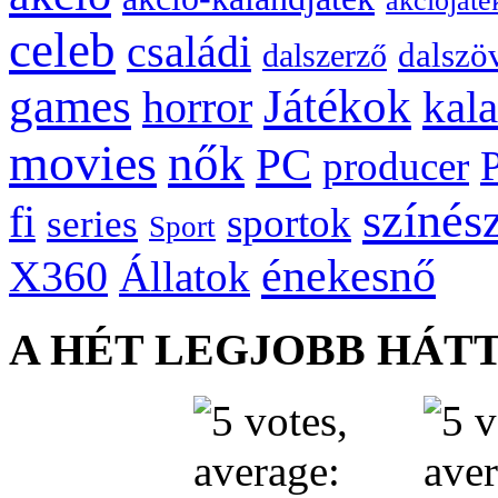
akciójáté
celeb
családi
dalszö
dalszerző
games
Játékok
kal
horror
movies
nők
PC
producer
színés
fi
sportok
series
Sport
énekesnő
X360
Állatok
A HÉT LEGJOBB HÁT