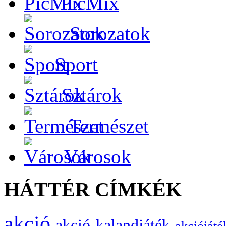
PicMix
Sorozatok
Sport
Sztárok
Természet
Városok
HÁTTÉR CÍMKÉK
akció
akció-kalandjáték