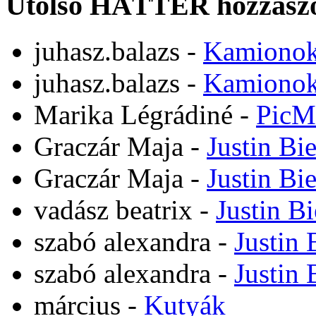
Utolsó HÁTTÉR hozzászó
juhasz.balazs
-
Kamiono
juhasz.balazs
-
Kamiono
Marika Légrádiné
-
PicM
Graczár Maja
-
Justin Bi
Graczár Maja
-
Justin Bi
vadász beatrix
-
Justin B
szabó alexandra
-
Justin 
szabó alexandra
-
Justin 
március
-
Kutyák