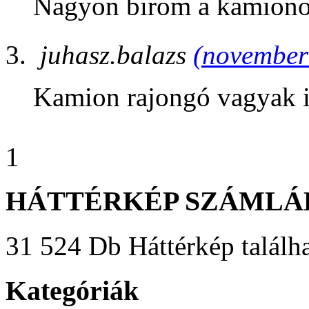
Nagyon birom a kamiono
juhasz.balazs
(november 
Kamion rajongó vagyak 
1
HÁTTÉRKÉP SZÁMLÁ
31 524 Db Háttérkép találha
Kategóriák