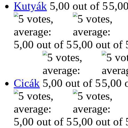
Kutyák
Cicák