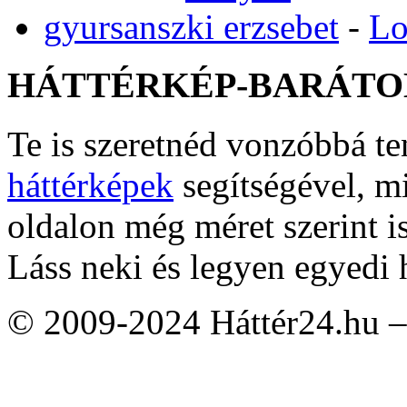
gyursanszki erzsebet
-
Lo
HÁTTÉRKÉP-BARÁTO
Te is szeretnéd vonzóbbá t
háttérképek
segítségével, m
oldalon még méret szerint i
Láss neki és legyen egyedi 
© 2009-2024 Háttér24.hu – 