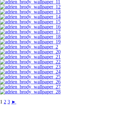
1
2
3
►