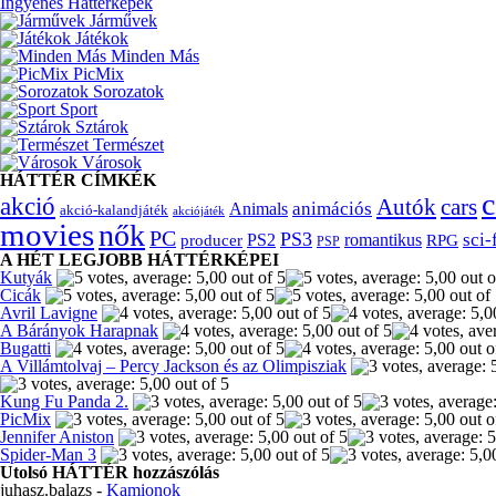
Ingyenes Háttérképek
Járművek
Játékok
Minden Más
PicMix
Sorozatok
Sport
Sztárok
Természet
Városok
HÁTTÉR CÍMKÉK
c
akció
Autók
cars
animációs
Animals
akció-kalandjáték
akciójáték
movies
nők
PC
PS3
sci-
producer
PS2
romantikus
RPG
PSP
A HÉT LEGJOBB HÁTTÉRKÉPEI
Kutyák
Cicák
Avril Lavigne
A Bárányok Harapnak
Bugatti
A Villámtolvaj – Percy Jackson és az Olimpisziak
Kung Fu Panda 2.
PicMix
Jennifer Aniston
Spider-Man 3
Utolsó HÁTTÉR hozzászólás
juhasz.balazs
-
Kamionok