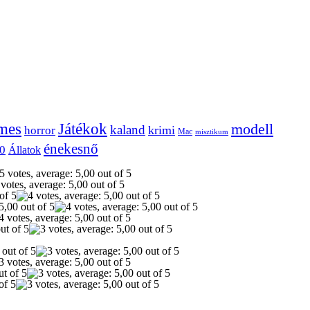
mes
Játékok
modell
kaland
krimi
horror
Mac
misztikum
énekesnő
0
Állatok