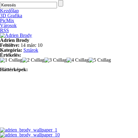
Kezdőlap
3D Grafika
PicMix
Városok
RSS
Adrien Brody
Feltöltve:
14 márc 10
Kategória:
Sztárok
Értékelés:
Háttérképek: