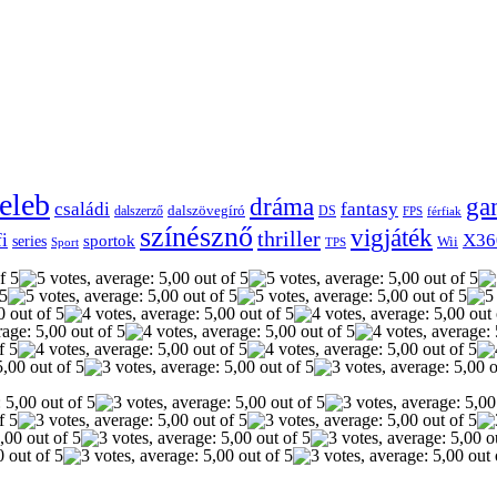
eleb
dráma
ga
családi
fantasy
dalszerző
dalszövegíró
DS
FPS
férfiak
színésznő
vigjáték
thriller
fi
X36
sportok
series
Wii
Sport
TPS