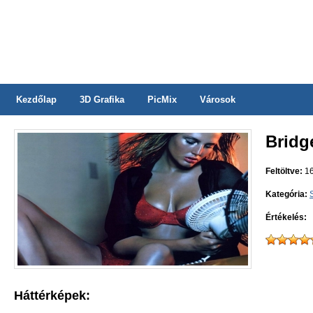
Kezdőlap
3D Grafika
PicMix
Városok
Bridge
Feltöltve:
16
Kategória:
Értékelés:
Háttérképek: