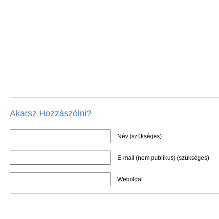
Akarsz Hozzászólni?
Név (szükséges)
E-mail (nem publikus) (szükséges)
Weboldal