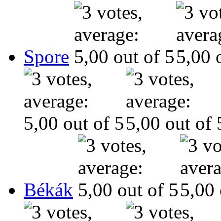
Spore
Békák