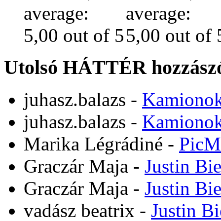
Utolsó HÁTTÉR hozzászó
juhasz.balazs
-
Kamiono
juhasz.balazs
-
Kamiono
Marika Légrádiné
-
PicM
Graczár Maja
-
Justin Bi
Graczár Maja
-
Justin Bi
vadász beatrix
-
Justin B