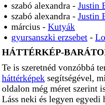
szabó alexandra
-
Justin 
szabó alexandra
-
Justin 
március
-
Kutyák
gyursanszki erzsebet
-
Lo
HÁTTÉRKÉP-BARÁTO
Te is szeretnéd vonzóbbá t
háttérképek
segítségével, m
oldalon még méret szerint i
Láss neki és legyen egyedi 