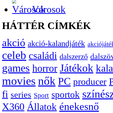
Városok
HÁTTÉR CÍMKÉK
akció
akció-kalandjáték
akciójáté
celeb
családi
dalszö
dalszerző
games
Játékok
kal
horror
movies
nők
PC
producer
színés
fi
sportok
series
Sport
énekesnő
X360
Állatok