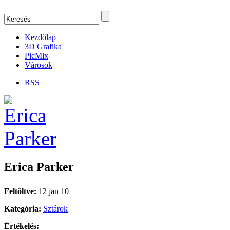
Kezdőlap
3D Grafika
PicMix
Városok
RSS
Erica Parker
Feltöltve:
12 jan 10
Kategória:
Sztárok
Értékelés: