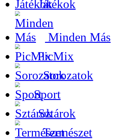
Játékok
Minden Más
PicMix
Sorozatok
Sport
Sztárok
Természet