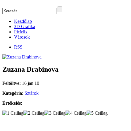
Kezdőlap
3D Grafika
PicMix
Városok
RSS
Zuzana Drabinova
Feltöltve:
16 jan 10
Kategória:
Sztárok
Értékelés: