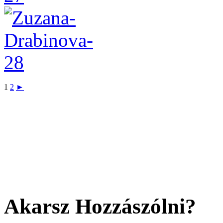
1
2
►
Akarsz Hozzászólni?