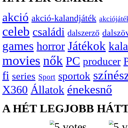
akció
akció-kalandjáték
akciójáté
celeb
családi
dalszö
dalszerző
games
Játékok
kal
horror
movies
nők
PC
producer
színés
fi
sportok
series
Sport
énekesnő
X360
Állatok
A HÉT LEGJOBB HÁT