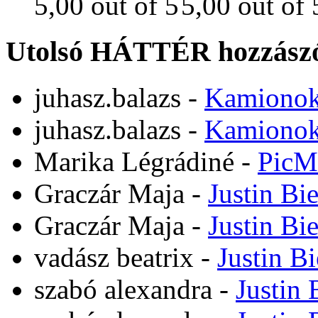
Utolsó HÁTTÉR hozzászó
juhasz.balazs
-
Kamiono
juhasz.balazs
-
Kamiono
Marika Légrádiné
-
PicM
Graczár Maja
-
Justin Bi
Graczár Maja
-
Justin Bi
vadász beatrix
-
Justin B
szabó alexandra
-
Justin 