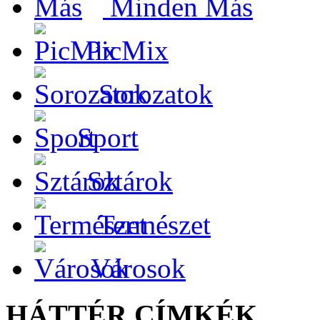
Minden Más
PicMix
Sorozatok
Sport
Sztárok
Természet
Városok
HÁTTÉR CÍMKÉK