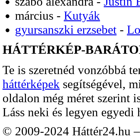
szabó alexandra
-
Justin 
március
-
Kutyák
gyursanszki erzsebet
-
Lo
HÁTTÉRKÉP-BARÁTO
Te is szeretnéd vonzóbbá t
háttérképek
segítségével, m
oldalon még méret szerint i
Láss neki és legyen egyedi 
© 2009-2024 Háttér24.hu – 