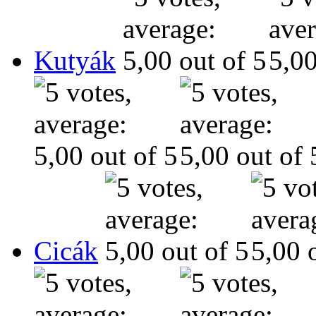
Kutyák
Cicák