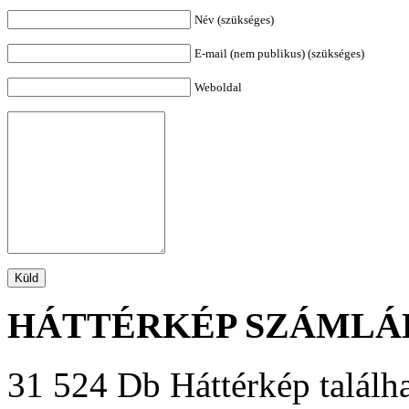
Név (szükséges)
E-mail (nem publikus) (szükséges)
Weboldal
HÁTTÉRKÉP SZÁMLÁ
31 524 Db Háttérkép találha