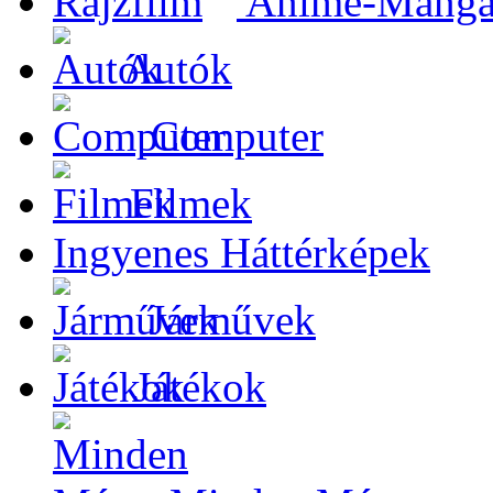
Anime-Manga-
Autók
Computer
Filmek
Ingyenes Háttérképek
Járművek
Játékok