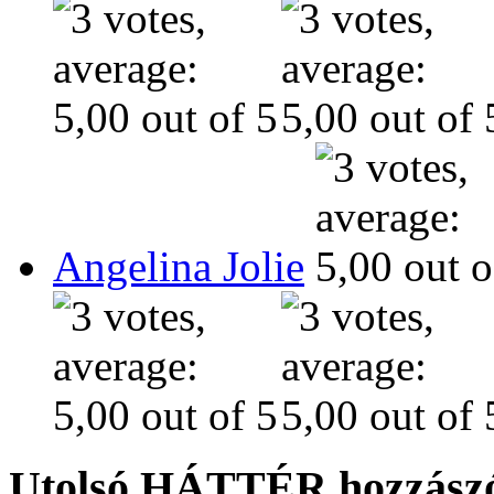
Angelina Jolie
Utolsó HÁTTÉR hozzászó