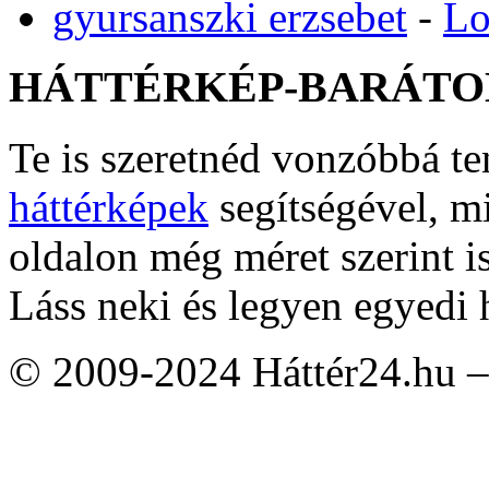
gyursanszki erzsebet
-
Lo
HÁTTÉRKÉP-BARÁTO
Te is szeretnéd vonzóbbá t
háttérképek
segítségével, m
oldalon még méret szerint i
Láss neki és legyen egyedi 
© 2009-2024 Háttér24.hu – 