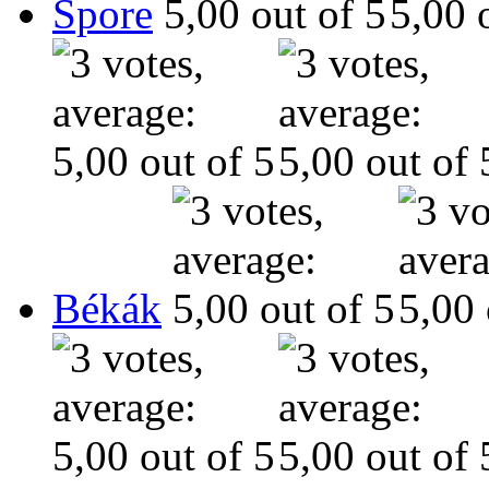
Spore
Békák