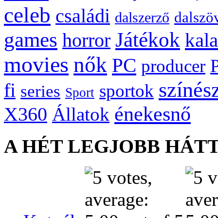
celeb
családi
dalszö
dalszerző
games
Játékok
kal
horror
movies
nők
PC
producer
színés
fi
sportok
series
Sport
énekesnő
X360
Állatok
A HÉT LEGJOBB HÁT