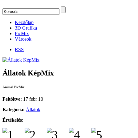
Kezdőlap
3D Grafika
PicMix
Városok
RSS
Állatok KépMix
Animal PicMix
Feltöltve:
17 febr 10
Kategória:
Állatok
Értékelés: