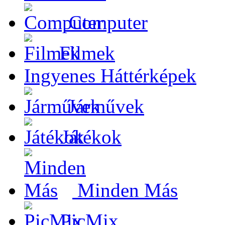
Computer
Filmek
Ingyenes Háttérképek
Járművek
Játékok
Minden Más
PicMix