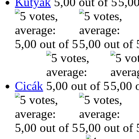
Kutyák
Cicák