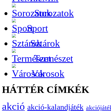
Sorozatok
Sport
Sztárok
Természet
Városok
HÁTTÉR CÍMKÉK
akció
akció-kalandjáték
akciójáté