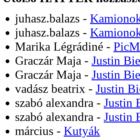
juhasz.balazs
-
Kamiono
juhasz.balazs
-
Kamiono
Marika Légrádiné
-
PicM
Graczár Maja
-
Justin Bi
Graczár Maja
-
Justin Bi
vadász beatrix
-
Justin B
szabó alexandra
-
Justin 
szabó alexandra
-
Justin 
március
-
Kutyák