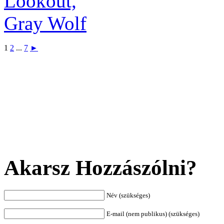
1
2
...
7
►
Akarsz Hozzászólni?
Név (szükséges)
E-mail (nem publikus) (szükséges)