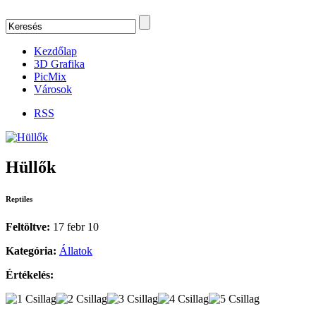
Kezdőlap
3D Grafika
PicMix
Városok
RSS
Hüllők
Reptiles
Feltöltve:
17 febr 10
Kategória:
Állatok
Értékelés: