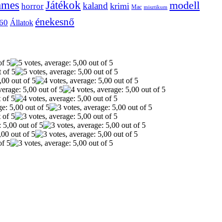
ames
Játékok
modell
kaland
krimi
horror
Mac
misztikum
énekesnő
60
Állatok