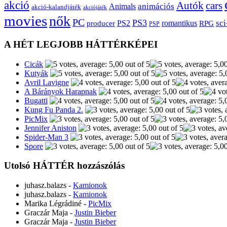
akció
Autók
cars
animációs
Animals
akció-kalandjáték
akciójáték
movies
nők
PC
PS3
sci
producer
PS2
romantikus
RPG
PSP
A HÉT LEGJOBB HÁTTÉRKÉPEI
Cicák
Kutyák
Avril Lavigne
A Bárányok Harapnak
Bugatti
Kung Fu Panda 2.
PicMix
Jennifer Aniston
Spider-Man 3
Spore
Utolsó HÁTTÉR hozzászólás
juhasz.balazs
-
Kamionok
juhasz.balazs
-
Kamionok
Marika Légrádiné
-
PicMix
Graczár Maja
-
Justin Bieber
Graczár Maja
-
Justin Bieber