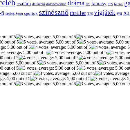
celeb
dráma
g
családi
fantasy
dalszerző
dalszövegíró
DS
FPS
férfiak
színésznő
vigjáték
thriller
-fi
X3
sportok
series
Wii
Sport
TPS