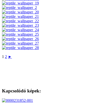
1
2
►
Kapcsolódó képek: