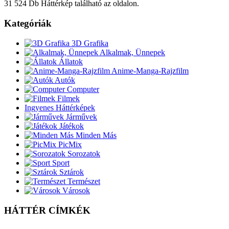
31 524 Db Háttérkép található az oldalon.
Kategóriák
3D Grafika
Alkalmak, Ünnepek
Állatok
Anime-Manga-Rajzfilm
Autók
Computer
Filmek
Ingyenes Háttérképek
Járművek
Játékok
Minden Más
PicMix
Sorozatok
Sport
Sztárok
Természet
Városok
HÁTTÉR CÍMKÉK