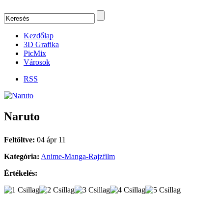
Kezdőlap
3D Grafika
PicMix
Városok
RSS
Naruto
Feltöltve:
04 ápr 11
Kategória:
Anime-Manga-Rajzfilm
Értékelés: