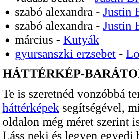
szabó alexandra
-
Justin 
szabó alexandra
-
Justin 
március
-
Kutyák
gyursanszki erzsebet
-
Lo
HÁTTÉRKÉP-BARÁTO
Te is szeretnéd vonzóbbá t
háttérképek
segítségével, m
oldalon még méret szerint i
Láss neki és legyen egyedi 