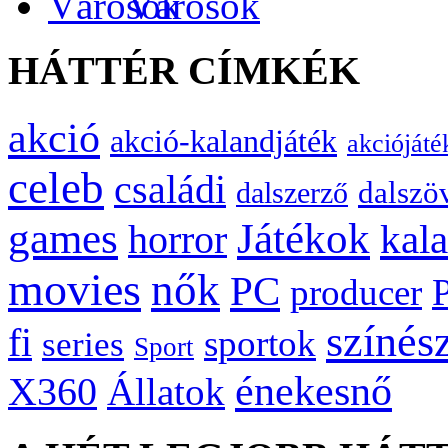
Városok
HÁTTÉR CÍMKÉK
akció
akció-kalandjáték
akciójáté
celeb
családi
dalszö
dalszerző
games
Játékok
kal
horror
movies
nők
PC
producer
színés
fi
sportok
series
Sport
énekesnő
X360
Állatok