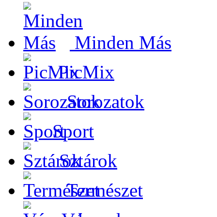
Minden Más
PicMix
Sorozatok
Sport
Sztárok
Természet