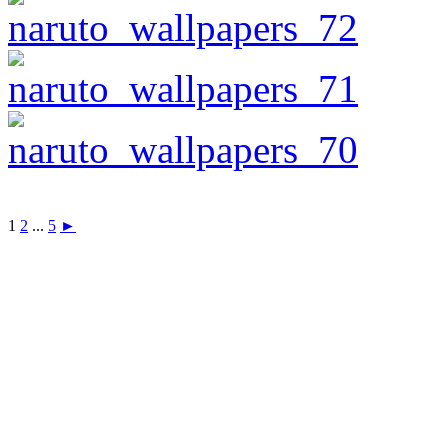
1
2
...
5
►