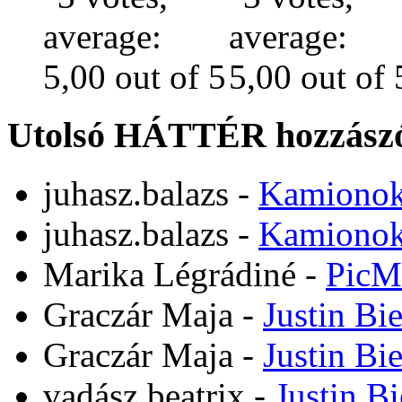
Utolsó HÁTTÉR hozzászó
juhasz.balazs
-
Kamiono
juhasz.balazs
-
Kamiono
Marika Légrádiné
-
PicM
Graczár Maja
-
Justin Bi
Graczár Maja
-
Justin Bi
vadász beatrix
-
Justin B