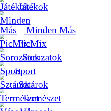
Játékok
Minden Más
PicMix
Sorozatok
Sport
Sztárok
Természet