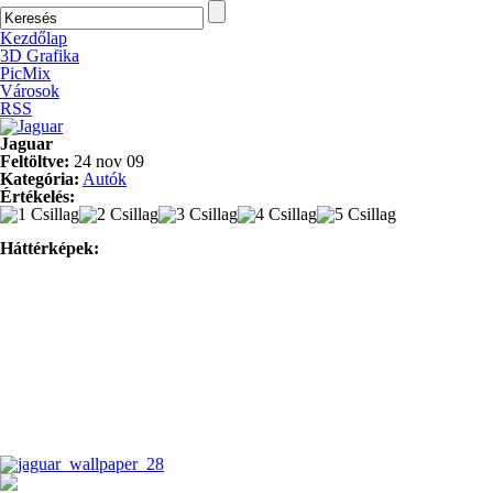
Kezdőlap
3D Grafika
PicMix
Városok
RSS
Jaguar
Feltöltve:
24 nov 09
Kategória:
Autók
Értékelés:
Háttérképek: