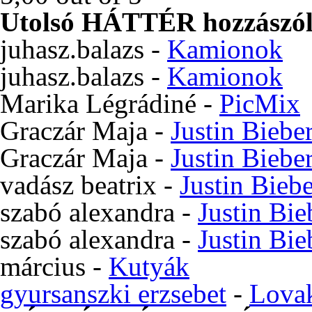
Utolsó HÁTTÉR hozzászól
juhasz.balazs
-
Kamionok
juhasz.balazs
-
Kamionok
Marika Légrádiné
-
PicMix
Graczár Maja
-
Justin Biebe
Graczár Maja
-
Justin Biebe
vadász beatrix
-
Justin Bieb
szabó alexandra
-
Justin Bie
szabó alexandra
-
Justin Bie
március
-
Kutyák
gyursanszki erzsebet
-
Lova