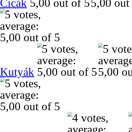
Cicák
Kutyák