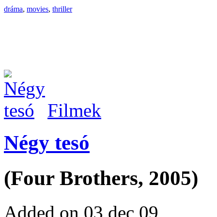
dráma
,
movies
,
thriller
Filmek
Négy tesó
(Four Brothers, 2005)
Added on 03 dec 09