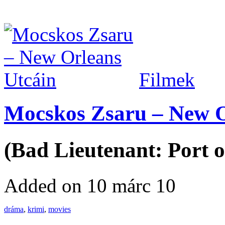
Filmek
Mocskos Zsaru – New O
(Bad Lieutenant: Port o
Added on 10 márc 10
dráma
,
krimi
,
movies