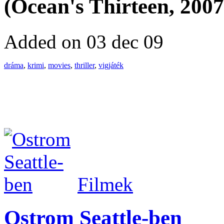
(Ocean's Thirteen, 2007
Added on 03 dec 09
dráma
,
krimi
,
movies
,
thriller
,
vigjáték
Filmek
Ostrom Seattle-ben