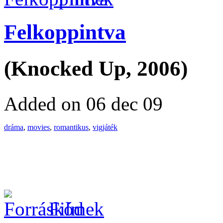
Felkoppintva
(Knocked Up, 2006)
Added on 06 dec 09
dráma
,
movies
,
romantikus
,
vigjáték
Filmek