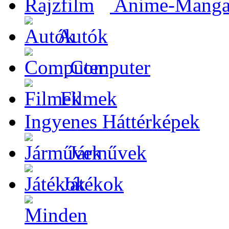
Anime-Manga-
Autók
Computer
Filmek
Ingyenes Háttérképek
Járművek
Játékok