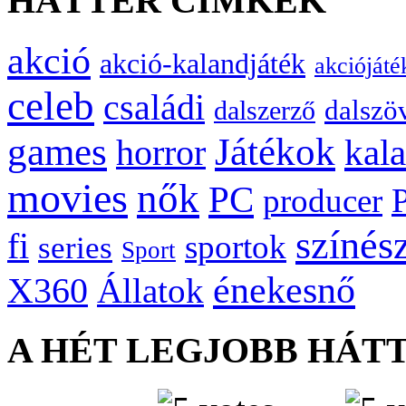
HÁTTÉR CÍMKÉK
akció
akció-kalandjáték
akciójáté
celeb
családi
dalszö
dalszerző
games
Játékok
kal
horror
movies
nők
PC
producer
színés
fi
sportok
series
Sport
énekesnő
X360
Állatok
A HÉT LEGJOBB HÁT