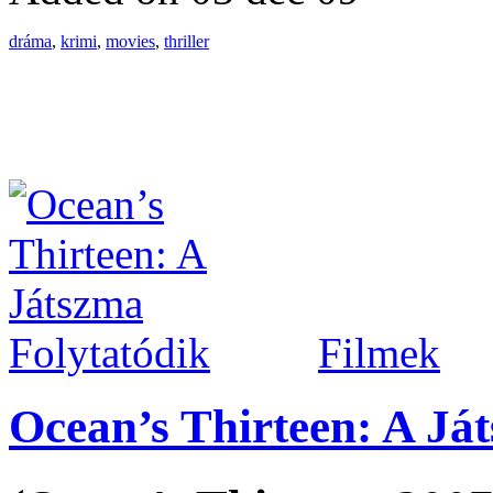
dráma
,
krimi
,
movies
,
thriller
Filmek
Ocean’s Thirteen: A Já