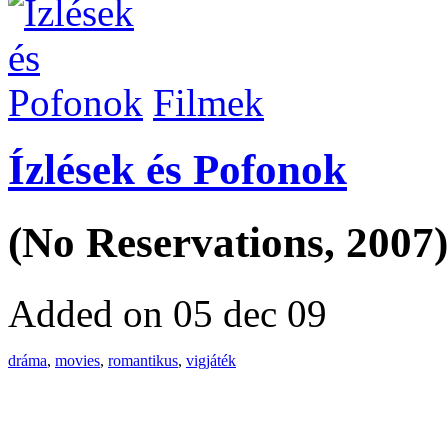
Filmek
Ízlések és Pofonok
(No Reservations, 2007)
Added on 05 dec 09
dráma
,
movies
,
romantikus
,
vigjáték