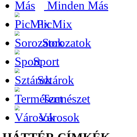
Minden Más
PicMix
Sorozatok
Sport
Sztárok
Természet
Városok