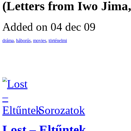
(Letters from Iwo Jima,
Added on 04 dec 09
dráma
,
háborús
,
movies
,
történelmi
Sorozatok
Lost – Eltűntek