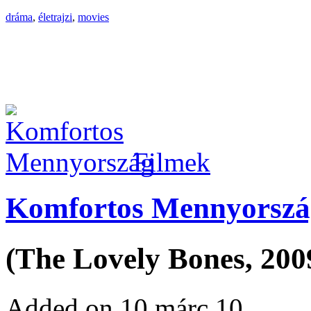
dráma
,
életrajzi
,
movies
Filmek
Komfortos Mennyorszá
(The Lovely Bones, 200
Added on 10 márc 10