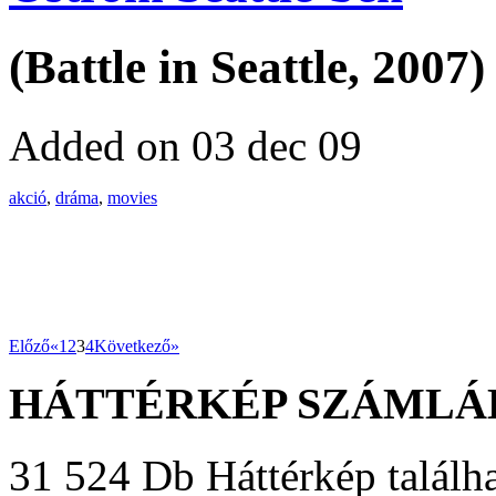
(Battle in Seattle, 2007)
Added on 03 dec 09
akció
,
dráma
,
movies
Előző«
1
2
3
4
Következő»
HÁTTÉRKÉP SZÁMLÁ
31 524 Db Háttérkép találha