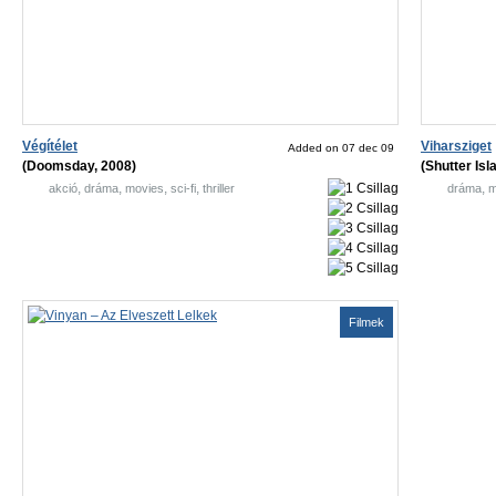
Végítélet
Viharsziget
Added on 07 dec 09
(Doomsday, 2008)
(Shutter Isl
,
,
,
,
,
akció
dráma
movies
sci-fi
thriller
dráma
m
Filmek