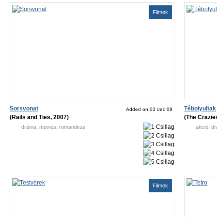
Filmek
Sorsvonat
Tébolyultak
Added on 03 dec 09
(Rails and Ties, 2007)
(The Crazie
,
,
,
dráma
movies
romantikus
akció
d
Filmek