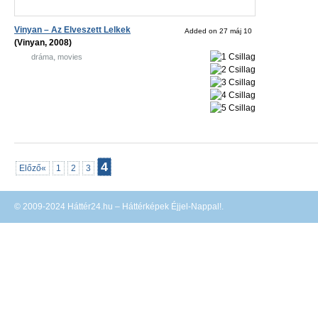
Vinyan – Az Elveszett Lelkek
Added on 27 máj 10
(Vinyan, 2008)
,
dráma
movies
4
Előző«
1
2
3
© 2009-2024 Háttér24.hu – Háttérképek Éjjel-Nappal!.