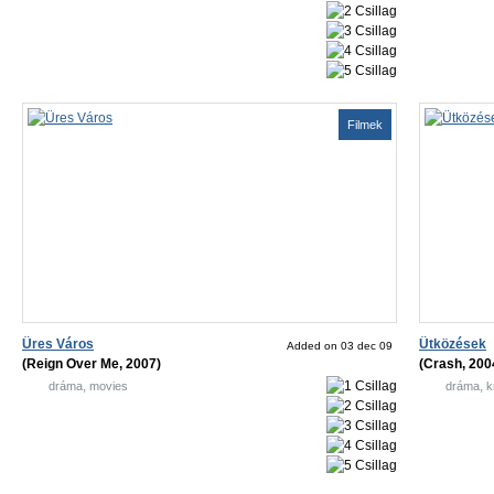
Filmek
Üres Város
Ütközések
Added on 03 dec 09
(Reign Over Me, 2007)
(Crash, 200
,
,
dráma
movies
dráma
k