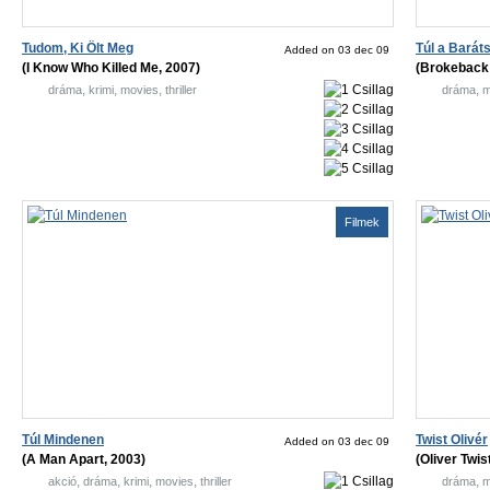
Tudom, Ki Ölt Meg
Túl a Barát
Added on 03 dec 09
(I Know Who Killed Me, 2007)
(Brokeback 
,
,
,
,
dráma
krimi
movies
thriller
dráma
m
Filmek
Túl Mindenen
Twist Olivér
Added on 03 dec 09
(A Man Apart, 2003)
(Oliver Twis
,
,
,
,
,
akció
dráma
krimi
movies
thriller
dráma
m