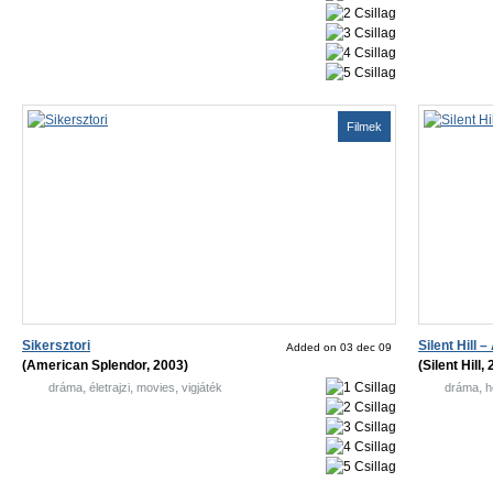
Filmek
Sikersztori
Silent Hill 
Added on 03 dec 09
(American Splendor, 2003)
(Silent Hill,
,
,
,
,
dráma
életrajzi
movies
vigjáték
dráma
h