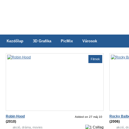
Kezdőlap
3D Grafika
PicMix
Városok
Filmek
Robin Hood
Rocky Balb
Added on 27 máj 10
(2010)
(2006)
,
,
,
akció
dráma
movies
akció
d