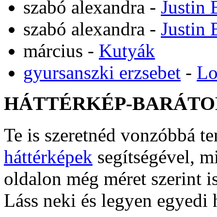
szabó alexandra
-
Justin 
szabó alexandra
-
Justin 
március
-
Kutyák
gyursanszki erzsebet
-
Lo
HÁTTÉRKÉP-BARÁTO
Te is szeretnéd vonzóbbá t
háttérképek
segítségével, m
oldalon még méret szerint i
Láss neki és legyen egyedi 