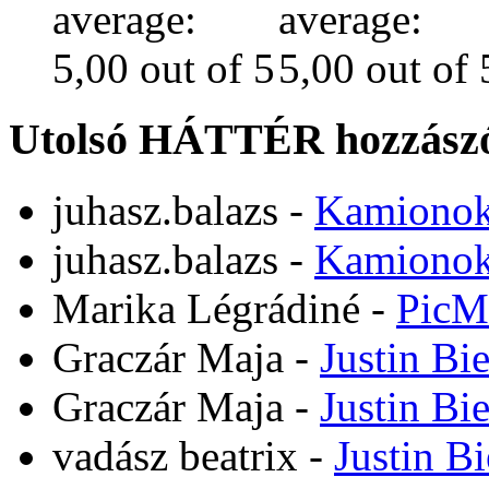
Utolsó HÁTTÉR hozzászó
juhasz.balazs
-
Kamiono
juhasz.balazs
-
Kamiono
Marika Légrádiné
-
PicM
Graczár Maja
-
Justin Bi
Graczár Maja
-
Justin Bi
vadász beatrix
-
Justin B