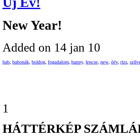
Új Év!
New Year!
Added on 14 jan 10
bab
,
babonák
,
boldog
,
fogadalom
,
happy
,
lencse
,
new
,
óév
,
rizs
,
szilv
1
HÁTTÉRKÉP SZÁMLÁ