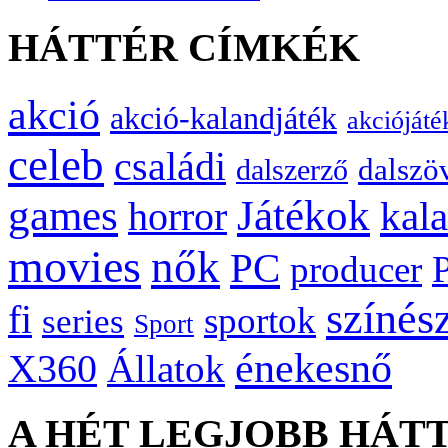
HÁTTÉR CÍMKÉK
akció
akció-kalandjáték
akciójáté
celeb
családi
dalszö
dalszerző
games
Játékok
kal
horror
movies
nők
PC
producer
színés
fi
sportok
series
Sport
énekesnő
X360
Állatok
A HÉT LEGJOBB HÁT