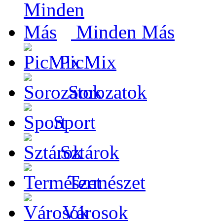
Minden Más
PicMix
Sorozatok
Sport
Sztárok
Természet
Városok