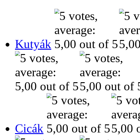
Kutyák
Cicák