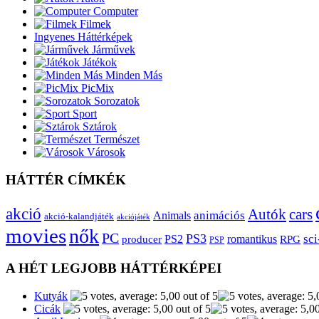
Computer
Filmek
Ingyenes Háttérképek
Járművek
Játékok
Minden Más
PicMix
Sorozatok
Sport
Sztárok
Természet
Városok
HÁTTÉR CÍMKÉK
akció
Autók
cars
animációs
Animals
akció-kalandjáték
akciójáték
movies
nők
PC
PS3
sci
producer
PS2
romantikus
RPG
PSP
A HÉT LEGJOBB HÁTTÉRKÉPEI
Kutyák
Cicák