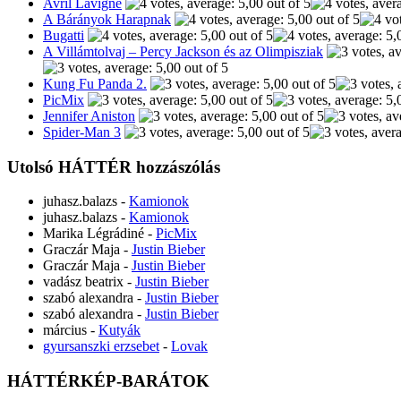
Avril Lavigne
A Bárányok Harapnak
Bugatti
A Villámtolvaj – Percy Jackson és az Olimpisziak
Kung Fu Panda 2.
PicMix
Jennifer Aniston
Spider-Man 3
Utolsó HÁTTÉR hozzászólás
juhasz.balazs
-
Kamionok
juhasz.balazs
-
Kamionok
Marika Légrádiné
-
PicMix
Graczár Maja
-
Justin Bieber
Graczár Maja
-
Justin Bieber
vadász beatrix
-
Justin Bieber
szabó alexandra
-
Justin Bieber
szabó alexandra
-
Justin Bieber
március
-
Kutyák
gyursanszki erzsebet
-
Lovak
HÁTTÉRKÉP-BARÁTOK