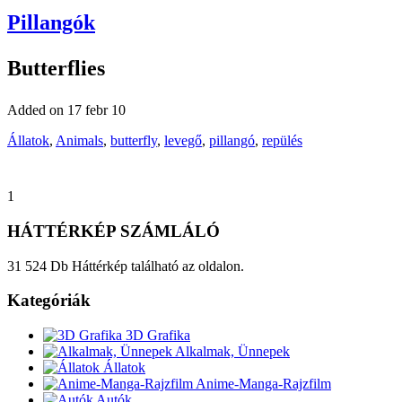
Pillangók
Butterflies
Added on 17 febr 10
Állatok
,
Animals
,
butterfly
,
levegő
,
pillangó
,
repülés
1
HÁTTÉRKÉP SZÁMLÁLÓ
31 524 Db Háttérkép található az oldalon.
Kategóriák
3D Grafika
Alkalmak, Ünnepek
Állatok
Anime-Manga-Rajzfilm
Autók