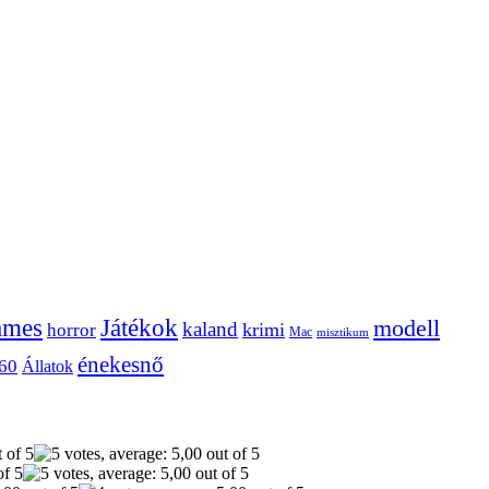
ames
Játékok
modell
kaland
krimi
horror
Mac
misztikum
énekesnő
60
Állatok