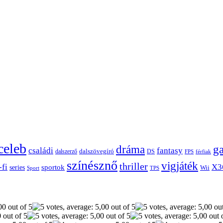
celeb
dráma
g
családi
fantasy
dalszerző
dalszövegíró
DS
FPS
férfiak
színésznő
vigjáték
thriller
-fi
X3
sportok
series
Wii
Sport
TPS