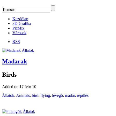
Kezdőlap
3D Grafika
PicMix
Városok
RSS
Állatok
Madarak
Birds
Added on 17 febr 10
Állatok
,
Animals
,
bird
,
flying
,
levegő
,
madár
,
repülés
Állatok