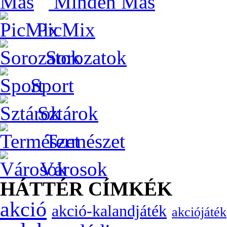
Minden Más
PicMix
Sorozatok
Sport
Sztárok
Természet
Városok
HÁTTÉR CÍMKÉK
akció
akció-kalandjáték
akciójáték