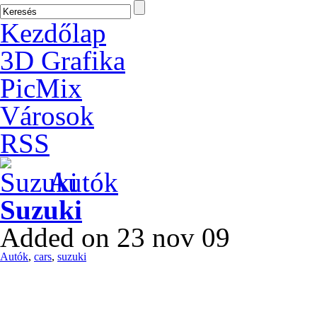
Kezdőlap
3D Grafika
PicMix
Városok
RSS
Autók
Suzuki
Added on 23 nov 09
Autók
,
cars
,
suzuki