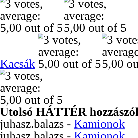
Kacsák
Utolsó HÁTTÉR hozzászól
juhasz.balazs
-
Kamionok
juhasz.balazs
-
Kamionok