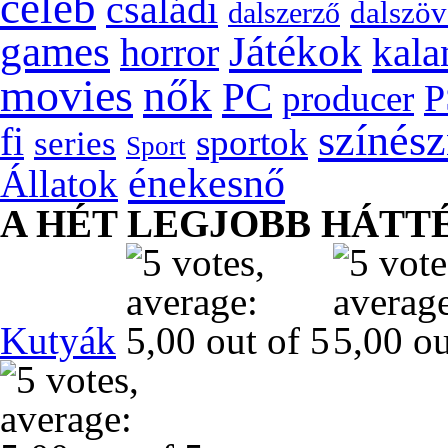
celeb
családi
dalszöv
dalszerző
games
Játékok
kala
horror
movies
nők
PC
P
producer
színés
fi
sportok
series
Sport
énekesnő
Állatok
A HÉT LEGJOBB HÁTT
Kutyák