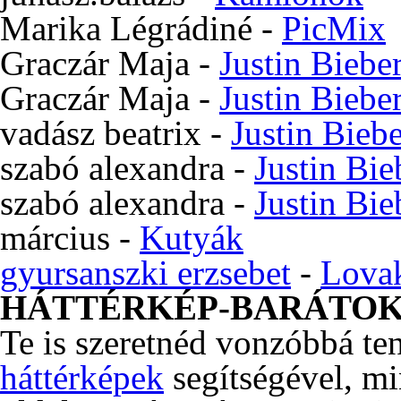
Marika Légrádiné
-
PicMix
Graczár Maja
-
Justin Biebe
Graczár Maja
-
Justin Biebe
vadász beatrix
-
Justin Bieb
szabó alexandra
-
Justin Bie
szabó alexandra
-
Justin Bie
március
-
Kutyák
gyursanszki erzsebet
-
Lova
HÁTTÉRKÉP-BARÁTO
Te is szeretnéd vonzóbbá te
háttérképek
segítségével, m