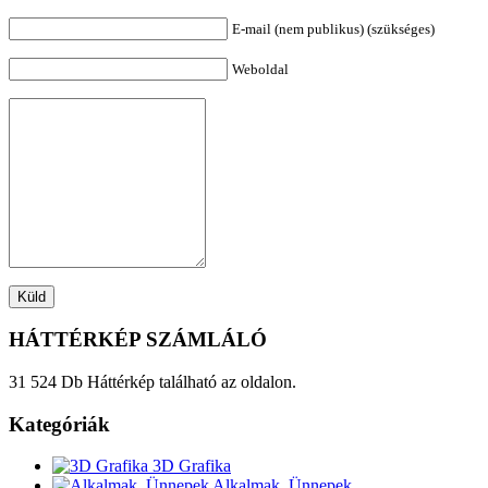
E-mail (nem publikus) (szükséges)
Weboldal
HÁTTÉRKÉP SZÁMLÁLÓ
31 524 Db Háttérkép található az oldalon.
Kategóriák
3D Grafika
Alkalmak, Ünnepek