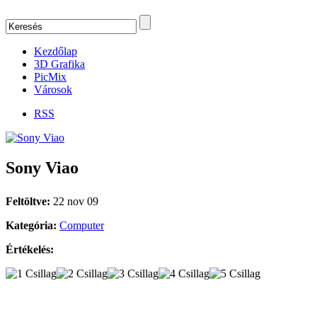
Kezdőlap
3D Grafika
PicMix
Városok
RSS
Sony Viao
Feltöltve:
22 nov 09
Kategória:
Computer
Értékelés: