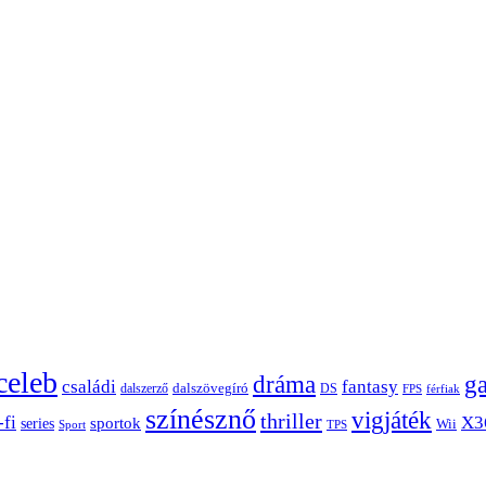
celeb
dráma
g
családi
fantasy
dalszerző
dalszövegíró
DS
FPS
férfiak
színésznő
vigjáték
thriller
-fi
X3
sportok
series
Wii
Sport
TPS