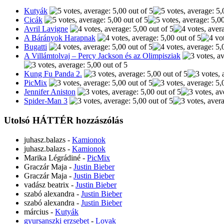
Kutyák
Cicák
Avril Lavigne
A Bárányok Harapnak
Bugatti
A Villámtolvaj – Percy Jackson és az Olimpisziak
Kung Fu Panda 2.
PicMix
Jennifer Aniston
Spider-Man 3
Utolsó HÁTTÉR hozzászólás
juhasz.balazs
-
Kamionok
juhasz.balazs
-
Kamionok
Marika Légrádiné
-
PicMix
Graczár Maja
-
Justin Bieber
Graczár Maja
-
Justin Bieber
vadász beatrix
-
Justin Bieber
szabó alexandra
-
Justin Bieber
szabó alexandra
-
Justin Bieber
március
-
Kutyák
gyursanszki erzsebet
-
Lovak