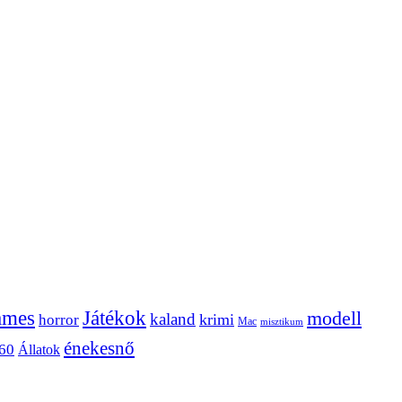
ames
Játékok
modell
kaland
krimi
horror
Mac
misztikum
énekesnő
60
Állatok