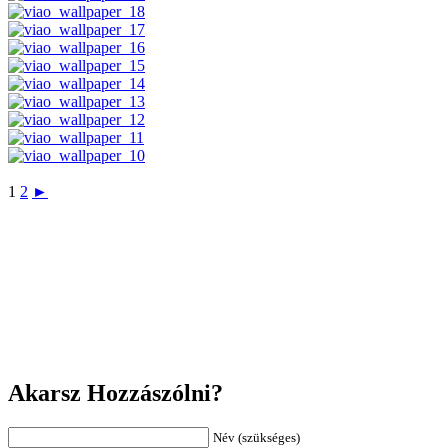
1
2
►
Akarsz Hozzászólni?
Név (szükséges)