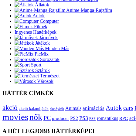
Állatok
Anime-Manga-Rajzfilm
Autók
Computer
Filmek
Ingyenes Háttérképek
Járművek
Játékok
Minden Más
PicMix
Sorozatok
Sport
Sztárok
Természet
Városok
HÁTTÉR CÍMKÉK
akció
Autók
cars
animációs
Animals
akció-kalandjáték
akciójáték
movies
nők
PC
PS3
sci
producer
PS2
romantikus
RPG
PSP
A HÉT LEGJOBB HÁTTÉRKÉPEI