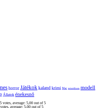
mes
Játékok
modell
kaland
krimi
horror
Mac
misztikum
énekesnő
0
Állatok