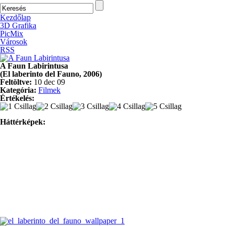
Kezdőlap
3D Grafika
PicMix
Városok
RSS
A Faun Labirintusa
(El laberinto del Fauno, 2006)
Feltöltve:
10 dec 09
Kategória:
Filmek
Értékelés:
Háttérképek: