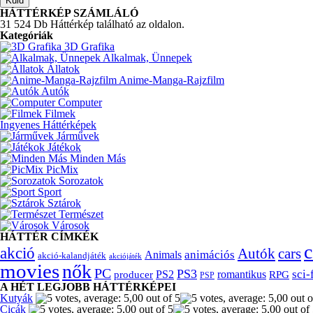
HÁTTÉRKÉP SZÁMLÁLÓ
31 524 Db Háttérkép található az oldalon.
Kategóriák
3D Grafika
Alkalmak, Ünnepek
Állatok
Anime-Manga-Rajzfilm
Autók
Computer
Filmek
Ingyenes Háttérképek
Járművek
Játékok
Minden Más
PicMix
Sorozatok
Sport
Sztárok
Természet
Városok
HÁTTÉR CÍMKÉK
c
akció
Autók
cars
animációs
Animals
akció-kalandjáték
akciójáték
movies
nők
PC
PS3
sci-
producer
PS2
romantikus
RPG
PSP
A HÉT LEGJOBB HÁTTÉRKÉPEI
Kutyák
Cicák