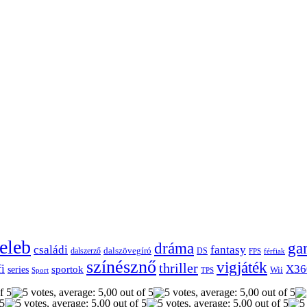
eleb
dráma
ga
családi
fantasy
dalszerző
dalszövegíró
DS
FPS
férfiak
színésznő
vigjáték
thriller
fi
X36
sportok
series
Wii
Sport
TPS