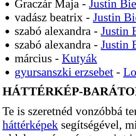
Graczár Maja
-
Justin Bi
vadász beatrix
-
Justin B
szabó alexandra
-
Justin 
szabó alexandra
-
Justin 
március
-
Kutyák
gyursanszki erzsebet
-
Lo
HÁTTÉRKÉP-BARÁTO
Te is szeretnéd vonzóbbá t
háttérképek
segítségével, m