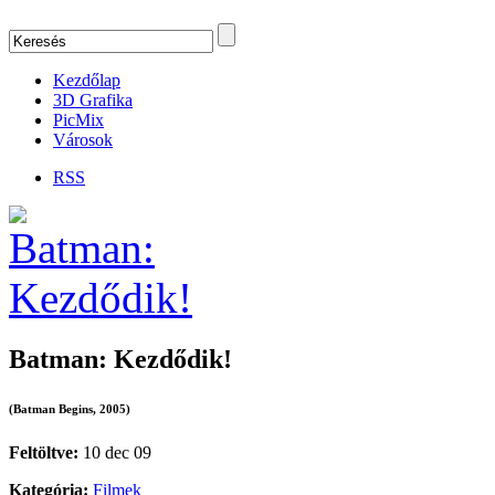
Kezdőlap
3D Grafika
PicMix
Városok
RSS
Batman: Kezdődik!
(Batman Begins, 2005)
Feltöltve:
10 dec 09
Kategória:
Filmek