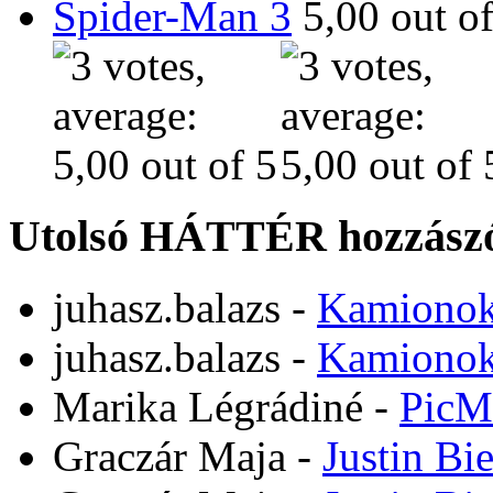
Spider-Man 3
Utolsó HÁTTÉR hozzászó
juhasz.balazs
-
Kamiono
juhasz.balazs
-
Kamiono
Marika Légrádiné
-
PicM
Graczár Maja
-
Justin Bi