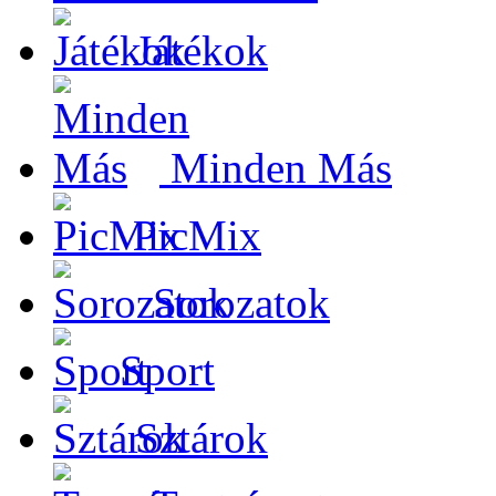
Játékok
Minden Más
PicMix
Sorozatok
Sport
Sztárok