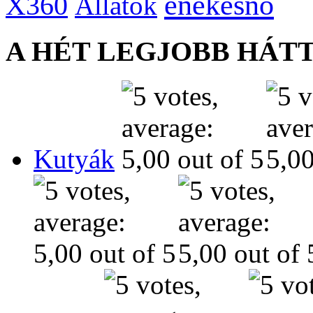
énekesnő
X360
Állatok
A HÉT LEGJOBB HÁT
Kutyák