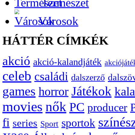
Természet
Városok
HÁTTÉR CÍMKÉK
akció
akció-kalandjáték
akciójáté
celeb
családi
dalszö
dalszerző
games
Játékok
kal
horror
movies
nők
PC
producer
színés
fi
sportok
series
Sport