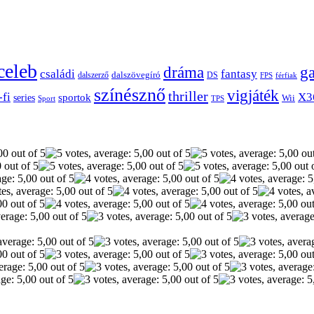
celeb
dráma
g
családi
fantasy
dalszerző
dalszövegíró
DS
FPS
férfiak
színésznő
vigjáték
thriller
-fi
X3
sportok
series
Wii
Sport
TPS