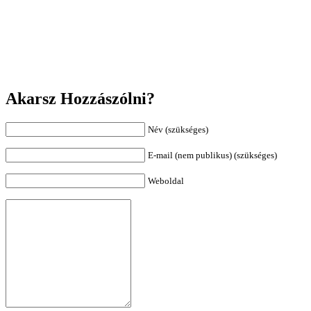
Akarsz Hozzászólni?
Név (szükséges)
E-mail (nem publikus) (szükséges)
Weboldal