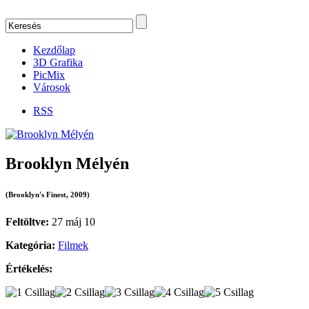
Kezdőlap
3D Grafika
PicMix
Városok
RSS
Brooklyn Mélyén
(Brooklyn's Finest, 2009)
Feltöltve:
27 máj 10
Kategória:
Filmek
Értékelés: