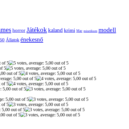
ames
Játékok
modell
kaland
krimi
horror
Mac
misztikum
énekesnő
60
Állatok