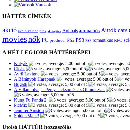
Városok
HÁTTÉR CÍMKÉK
akció
Autók
cars
animációs
Animals
akció-kalandjáték
akciójáték
movies
nők
PC
PS3
sci
producer
PS2
romantikus
RPG
PSP
A HÉT LEGJOBB HÁTTÉRKÉPEI
Kutyák
Cicák
Avril Lavigne
A Bárányok Harapnak
Bugatti
A Villámtolvaj – Percy Jackson és az Olimpisziak
Kung Fu Panda 2.
PicMix
Jennifer Aniston
Spider-Man 3
Utolsó HÁTTÉR hozzászólás