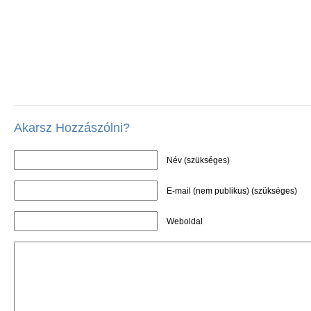
Akarsz Hozzászólni?
Név (szükséges)
E-mail (nem publikus) (szükséges)
Weboldal