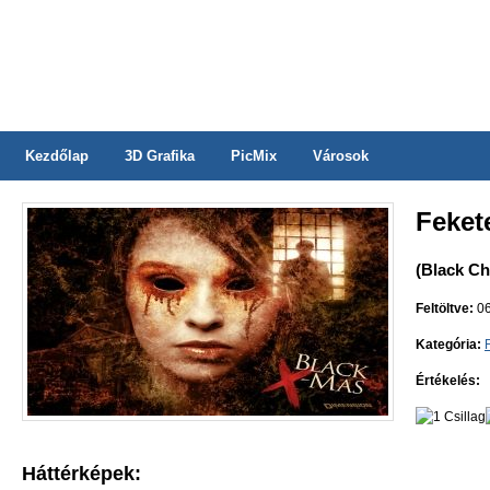
Kezdőlap
3D Grafika
PicMix
Városok
Feket
(Black Ch
Feltöltve:
06
Kategória:
Értékelés:
Háttérképek: