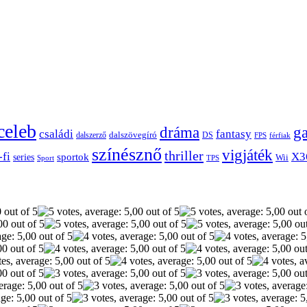
celeb
dráma
g
családi
fantasy
dalszerző
dalszövegíró
DS
FPS
férfiak
színésznő
vigjáték
thriller
-fi
X3
sportok
series
Wii
Sport
TPS