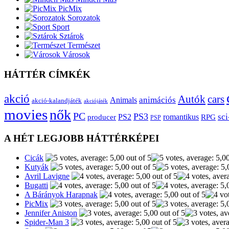
PicMix
Sorozatok
Sport
Sztárok
Természet
Városok
HÁTTÉR CÍMKÉK
akció
Autók
cars
animációs
Animals
akció-kalandjáték
akciójáték
movies
nők
PC
PS3
sci
producer
PS2
romantikus
RPG
PSP
A HÉT LEGJOBB HÁTTÉRKÉPEI
Cicák
Kutyák
Avril Lavigne
Bugatti
A Bárányok Harapnak
PicMix
Jennifer Aniston
Spider-Man 3