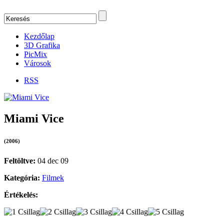
Kezdőlap
3D Grafika
PicMix
Városok
RSS
Miami Vice
(2006)
Feltöltve:
04 dec 09
Kategória:
Filmek
Értékelés: