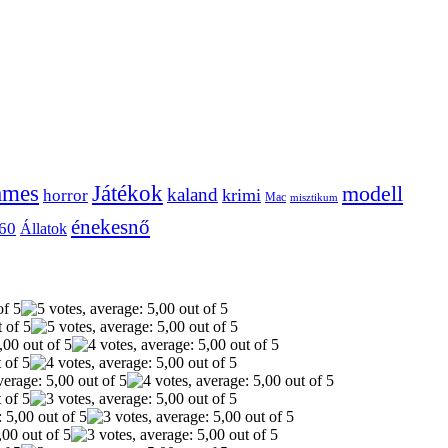
ames
Játékok
modell
kaland
krimi
horror
Mac
misztikum
énekesnő
60
Állatok