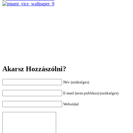
Akarsz Hozzászólni?
Név (szükséges)
E-mail (nem publikus) (szükséges)
Weboldal