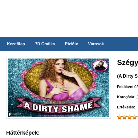
Kezdőlap
3D Grafika
PicMix
Városok
Szégy
(A Dirty 
Feltöltve:
03
Kategória:
Értékelés:
Háttérképek: