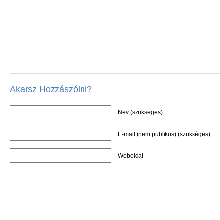
Akarsz Hozzászólni?
Név (szükséges)
E-mail (nem publikus) (szükséges)
Weboldal