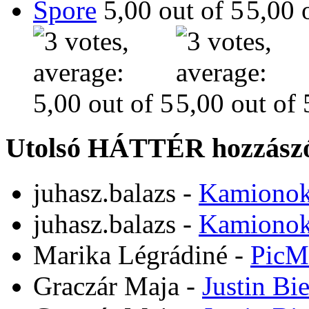
Spore
Utolsó HÁTTÉR hozzászó
juhasz.balazs
-
Kamiono
juhasz.balazs
-
Kamiono
Marika Légrádiné
-
PicM
Graczár Maja
-
Justin Bi