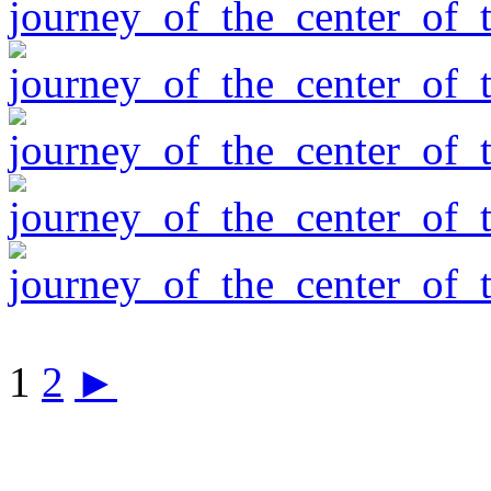
1
2
►