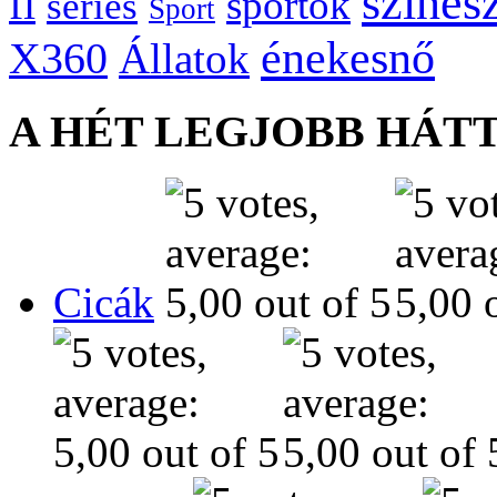
színés
fi
sportok
series
Sport
énekesnő
X360
Állatok
A HÉT LEGJOBB HÁT
Cicák