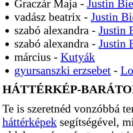
Graczár Maja
-
Justin Bi
vadász beatrix
-
Justin B
szabó alexandra
-
Justin 
szabó alexandra
-
Justin 
március
-
Kutyák
gyursanszki erzsebet
-
Lo
HÁTTÉRKÉP-BARÁTO
Te is szeretnéd vonzóbbá t
háttérképek
segítségével, m