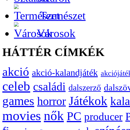
Természet
Városok
HÁTTÉR CÍMKÉK
akció
akció-kalandjáték
akciójáté
celeb
családi
dalszö
dalszerző
games
Játékok
kal
horror
movies
nők
PC
producer