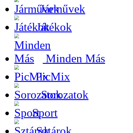
Járművek
Játékok
Minden Más
PicMix
Sorozatok
Sport
Sztárok