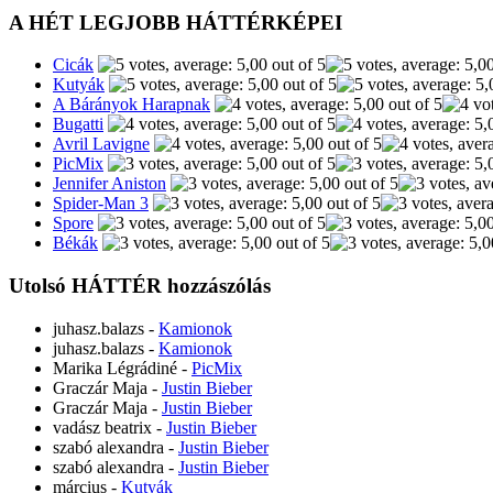
A HÉT LEGJOBB HÁTTÉRKÉPEI
Cicák
Kutyák
A Bárányok Harapnak
Bugatti
Avril Lavigne
PicMix
Jennifer Aniston
Spider-Man 3
Spore
Békák
Utolsó HÁTTÉR hozzászólás
juhasz.balazs
-
Kamionok
juhasz.balazs
-
Kamionok
Marika Légrádiné
-
PicMix
Graczár Maja
-
Justin Bieber
Graczár Maja
-
Justin Bieber
vadász beatrix
-
Justin Bieber
szabó alexandra
-
Justin Bieber
szabó alexandra
-
Justin Bieber
március
-
Kutyák