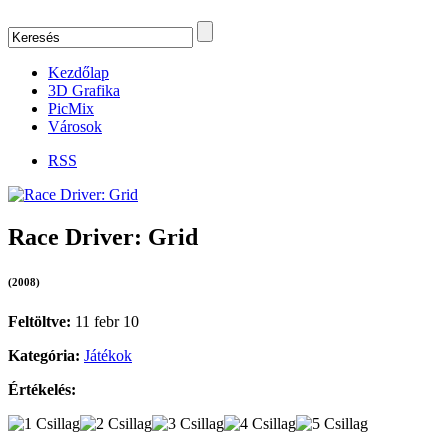
Kezdőlap
3D Grafika
PicMix
Városok
RSS
Race Driver: Grid
(2008)
Feltöltve:
11 febr 10
Kategória:
Játékok
Értékelés: