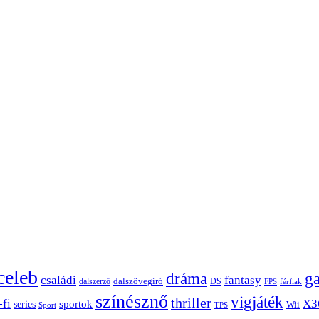
celeb
dráma
g
családi
fantasy
dalszerző
dalszövegíró
DS
FPS
férfiak
színésznő
vigjáték
thriller
-fi
X3
sportok
series
Wii
Sport
TPS