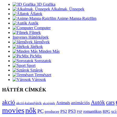
3D Grafika
Alkalmak, Ünnepek
Állatok
Anime-Manga-Rajzfilm
Autók
Computer
Filmek
Ingyenes Háttérképek
Járművek
Játékok
Minden Más
PicMix
Sorozatok
Sport
Sztárok
Természet
Városok
HÁTTÉR CÍMKÉK
akció
Autók
cars
animációs
Animals
akció-kalandjáték
akciójáték
movies
nők
PC
PS3
sci
producer
PS2
romantikus
RPG
PSP