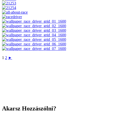
1
2
►
Akarsz Hozzászólni?