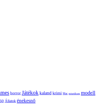
ames
Játékok
modell
kaland
krimi
horror
Mac
misztikum
énekesnő
60
Állatok