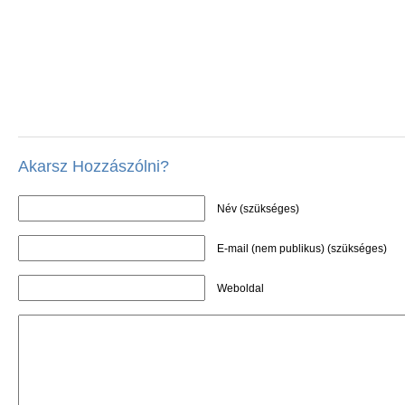
Akarsz Hozzászólni?
Név (szükséges)
E-mail (nem publikus) (szükséges)
Weboldal