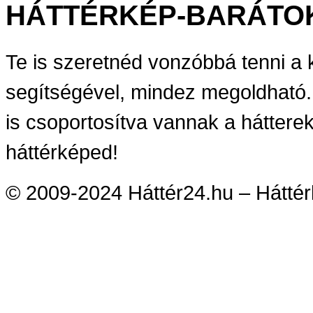
HÁTTÉRKÉP-BARÁTO
Te is szeretnéd vonzóbbá tenni a
segítségével, mindez megoldható.
is csoportosítva vannak a háttere
háttérképed!
© 2009-2024 Háttér24.hu – Háttérk