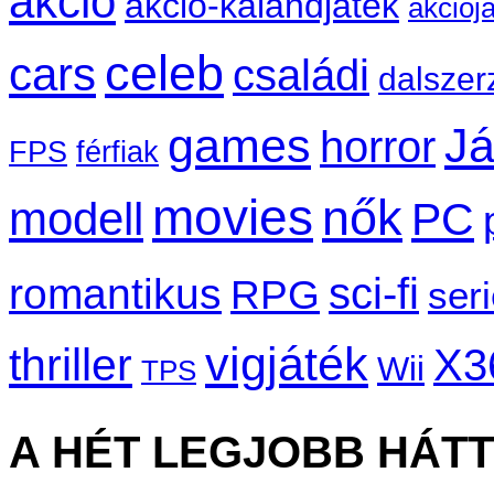
akció
akció-kalandjáték
akciój
celeb
cars
családi
dalszer
games
Já
horror
FPS
férfiak
movies
nők
modell
PC
sci-fi
romantikus
RPG
ser
vigjáték
thriller
X3
Wii
TPS
A HÉT LEGJOBB HÁT