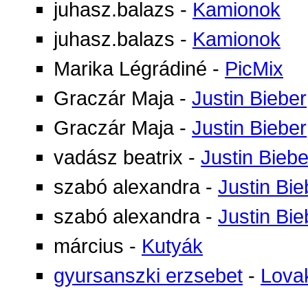
juhasz.balazs
-
Kamionok
juhasz.balazs
-
Kamionok
Marika Légrádiné
-
PicMix
Graczár Maja
-
Justin Bieber
Graczár Maja
-
Justin Bieber
vadász beatrix
-
Justin Biebe
szabó alexandra
-
Justin Bie
szabó alexandra
-
Justin Bie
március
-
Kutyák
gyursanszki erzsebet
-
Lova