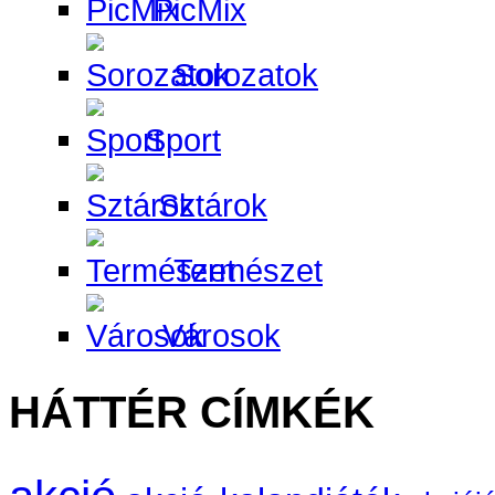
PicMix
Sorozatok
Sport
Sztárok
Természet
Városok
HÁTTÉR CÍMKÉK