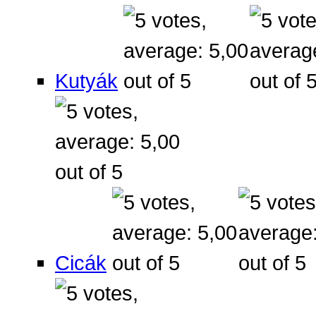
Kutyák
Cicák