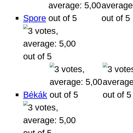
Spore
Békák