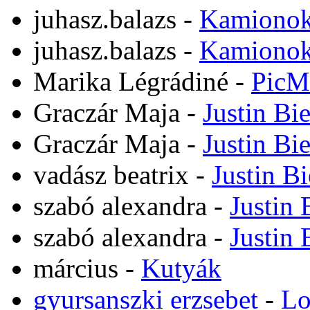
juhasz.balazs
-
Kamiono
juhasz.balazs
-
Kamiono
Marika Légrádiné
-
PicM
Graczár Maja
-
Justin Bi
Graczár Maja
-
Justin Bi
vadász beatrix
-
Justin B
szabó alexandra
-
Justin 
szabó alexandra
-
Justin 
március
-
Kutyák
gyursanszki erzsebet
-
Lo