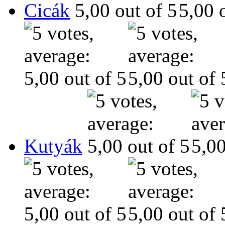
Cicák
Kutyák