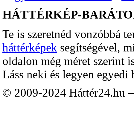
HÁTTÉRKÉP-BARÁTO
Te is szeretnéd vonzóbbá t
háttérképek
segítségével, m
oldalon még méret szerint i
Láss neki és legyen egyedi 
© 2009-2024 Háttér24.hu – 