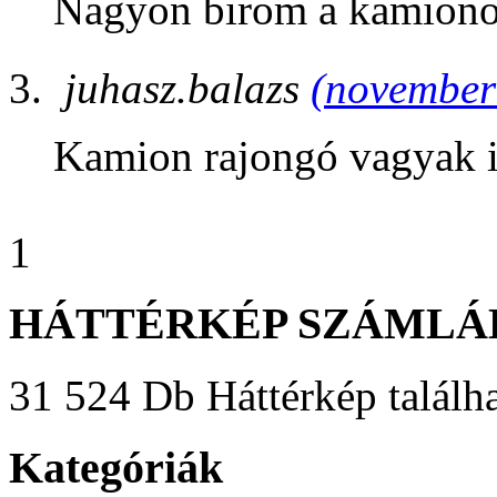
Nagyon birom a kamiono
juhasz.balazs
(november 
Kamion rajongó vagyak 
1
HÁTTÉRKÉP SZÁMLÁ
31 524 Db Háttérkép találha
Kategóriák