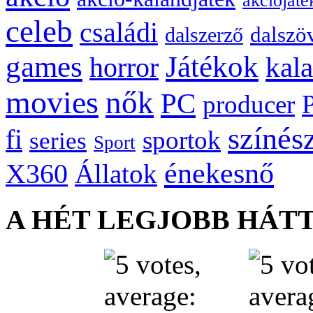
akciójáté
celeb
családi
dalszö
dalszerző
games
Játékok
kal
horror
movies
nők
PC
producer
színés
fi
sportok
series
Sport
énekesnő
X360
Állatok
A HÉT LEGJOBB HÁT