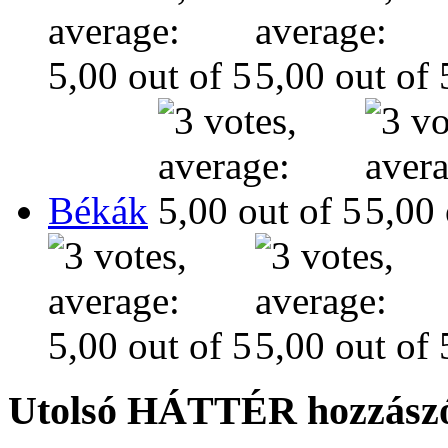
Békák
Utolsó HÁTTÉR hozzászó