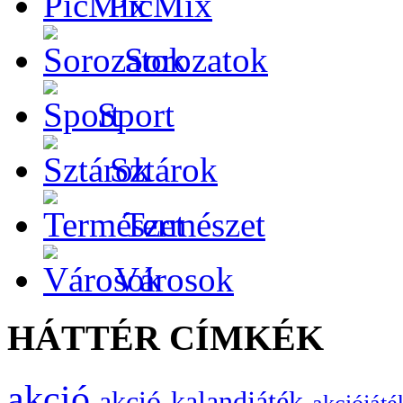
PicMix
Sorozatok
Sport
Sztárok
Természet
Városok
HÁTTÉR CÍMKÉK
akció
akció-kalandjáték