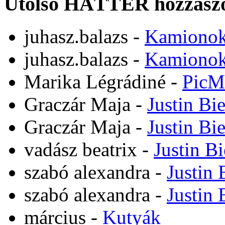
Utolsó HÁTTÉR hozzászó
juhasz.balazs
-
Kamiono
juhasz.balazs
-
Kamiono
Marika Légrádiné
-
PicM
Graczár Maja
-
Justin Bi
Graczár Maja
-
Justin Bi
vadász beatrix
-
Justin B
szabó alexandra
-
Justin 
szabó alexandra
-
Justin 
március
-
Kutyák