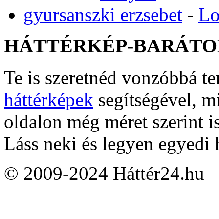
gyursanszki erzsebet
-
Lo
HÁTTÉRKÉP-BARÁTO
Te is szeretnéd vonzóbbá t
háttérképek
segítségével, m
oldalon még méret szerint i
Láss neki és legyen egyedi 
© 2009-2024 Háttér24.hu – 