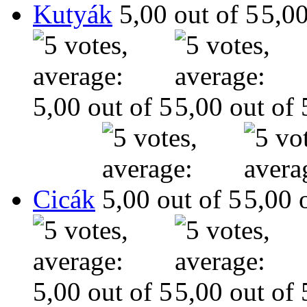
Kutyák
Cicák