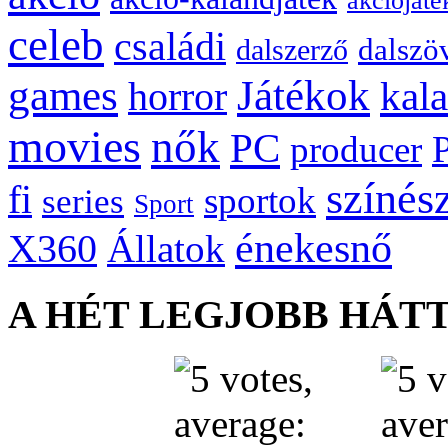
akciójáté
celeb
családi
dalszö
dalszerző
games
Játékok
kal
horror
movies
nők
PC
producer
színés
fi
sportok
series
Sport
énekesnő
X360
Állatok
A HÉT LEGJOBB HÁT