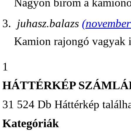
Nagyon birom a kamiono
juhasz.balazs
(november 
Kamion rajongó vagyak 
1
HÁTTÉRKÉP SZÁMLÁ
31 524 Db Háttérkép találha
Kategóriák