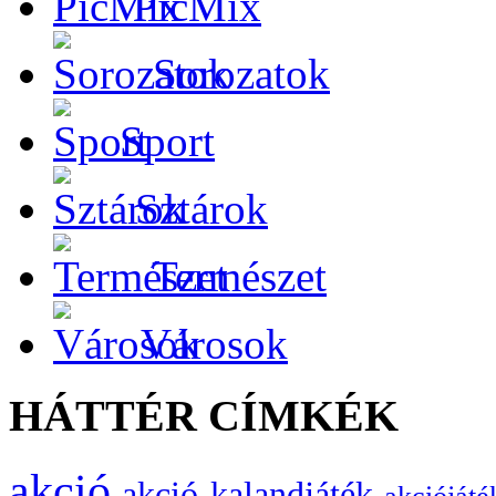
PicMix
Sorozatok
Sport
Sztárok
Természet
Városok
HÁTTÉR CÍMKÉK
akció
akció-kalandjáték