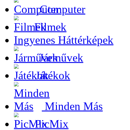
Computer
Filmek
Ingyenes Háttérképek
Járművek
Játékok
Minden Más
PicMix