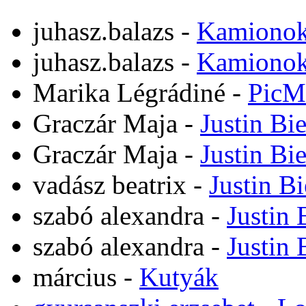
juhasz.balazs
-
Kamiono
juhasz.balazs
-
Kamiono
Marika Légrádiné
-
PicM
Graczár Maja
-
Justin Bi
Graczár Maja
-
Justin Bi
vadász beatrix
-
Justin B
szabó alexandra
-
Justin 
szabó alexandra
-
Justin 
március
-
Kutyák