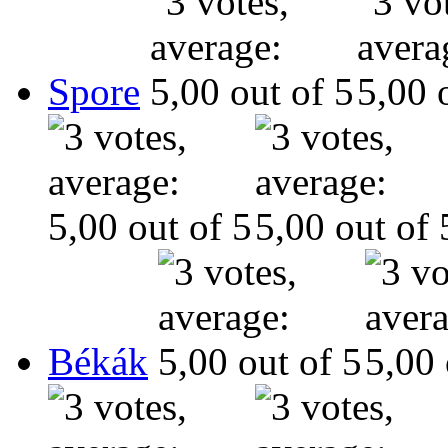
Spore
Békák