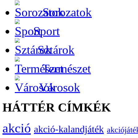
Sorozatok
Sport
Sztárok
Természet
Városok
HÁTTÉR CÍMKÉK
akció
akció-kalandjáték
akciójáté