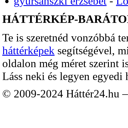
gyursanszki erzsebet
-
Lo
HÁTTÉRKÉP-BARÁTO
Te is szeretnéd vonzóbbá t
háttérképek
segítségével, m
oldalon még méret szerint i
Láss neki és legyen egyedi 
© 2009-2024 Háttér24.hu – 