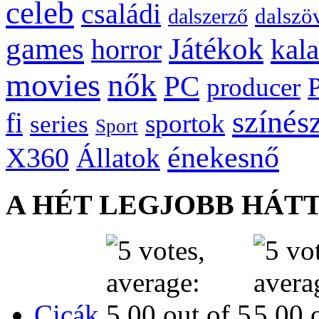
celeb
családi
dalszö
dalszerző
games
Játékok
kal
horror
movies
nők
PC
producer
színés
fi
sportok
series
Sport
énekesnő
X360
Állatok
A HÉT LEGJOBB HÁT
Cicák