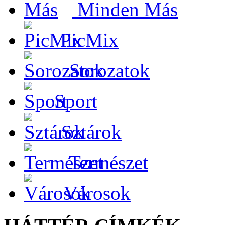
Minden Más
PicMix
Sorozatok
Sport
Sztárok
Természet
Városok