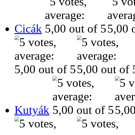
Cicák
Kutyák