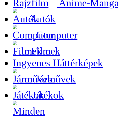
Anime-Manga-
Autók
Computer
Filmek
Ingyenes Háttérképek
Járművek
Játékok