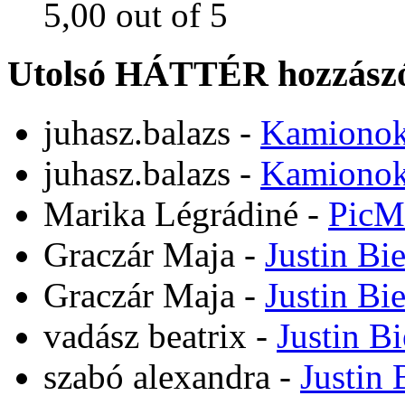
Utolsó HÁTTÉR hozzászó
juhasz.balazs
-
Kamiono
juhasz.balazs
-
Kamiono
Marika Légrádiné
-
PicM
Graczár Maja
-
Justin Bi
Graczár Maja
-
Justin Bi
vadász beatrix
-
Justin B
szabó alexandra
-
Justin 