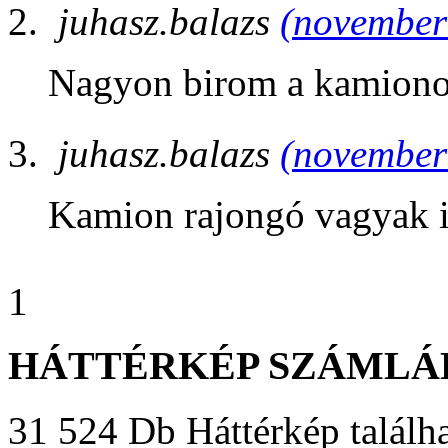
juhasz.balazs
(november 
Nagyon birom a kamiono
juhasz.balazs
(november 
Kamion rajongó vagyak 
1
HÁTTÉRKÉP SZÁMLÁ
31 524 Db Háttérkép találha