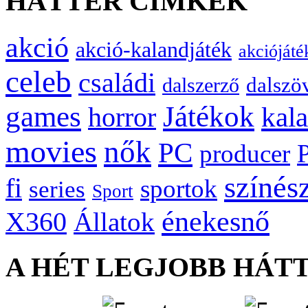
HÁTTÉR CÍMKÉK
akció
akció-kalandjáték
akciójáté
celeb
családi
dalszö
dalszerző
games
Játékok
kal
horror
movies
nők
PC
producer
színés
fi
sportok
series
Sport
énekesnő
X360
Állatok
A HÉT LEGJOBB HÁT