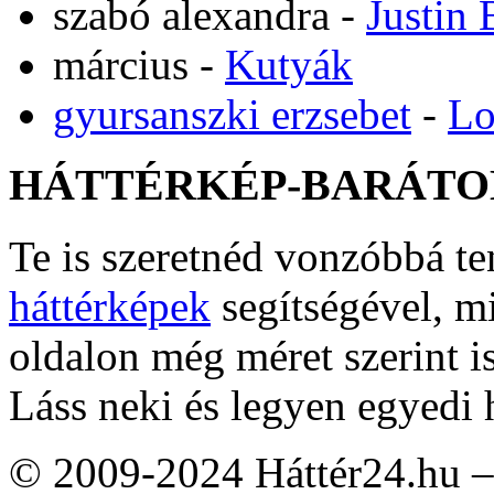
szabó alexandra
-
Justin 
március
-
Kutyák
gyursanszki erzsebet
-
Lo
HÁTTÉRKÉP-BARÁTO
Te is szeretnéd vonzóbbá t
háttérképek
segítségével, m
oldalon még méret szerint i
Láss neki és legyen egyedi 
© 2009-2024 Háttér24.hu – 