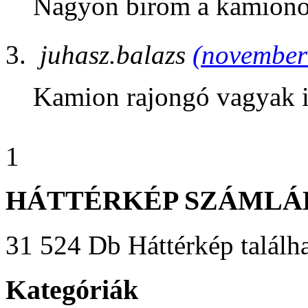
Nagyon birom a kamiono
juhasz.balazs
(november 
Kamion rajongó vagyak 
1
HÁTTÉRKÉP SZÁMLÁ
31 524 Db Háttérkép találha
Kategóriák