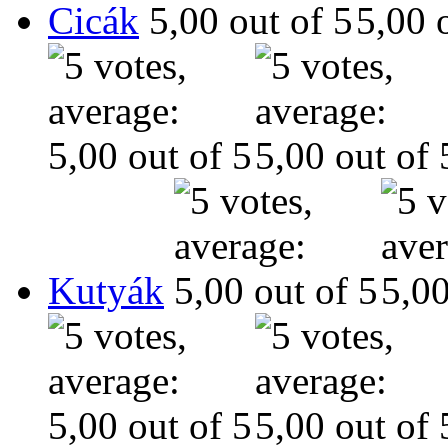
Cicák
Kutyák