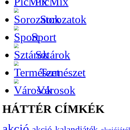
PicMix
Sorozatok
Sport
Sztárok
Természet
Városok
HÁTTÉR CÍMKÉK
akció
akció-kalandjáték