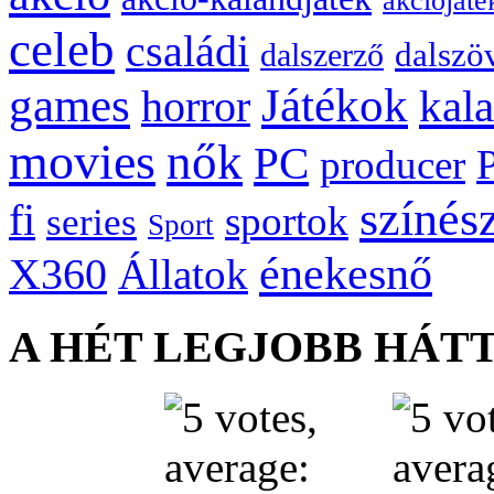
akciójáté
celeb
családi
dalszö
dalszerző
games
Játékok
kal
horror
movies
nők
PC
producer
színés
fi
sportok
series
Sport
énekesnő
X360
Állatok
A HÉT LEGJOBB HÁT