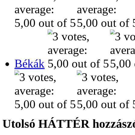
Békák
Utolsó HÁTTÉR hozzászó