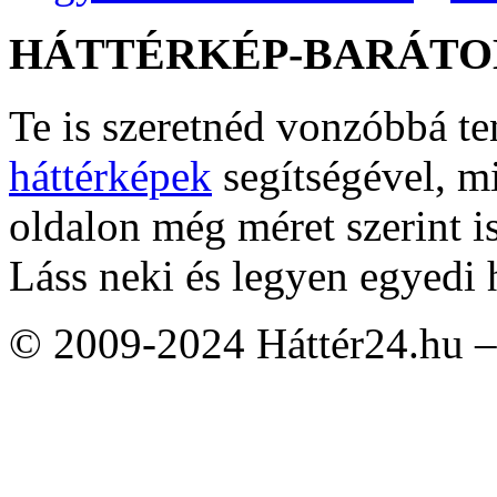
HÁTTÉRKÉP-BARÁTO
Te is szeretnéd vonzóbbá t
háttérképek
segítségével, m
oldalon még méret szerint i
Láss neki és legyen egyedi 
© 2009-2024 Háttér24.hu – 