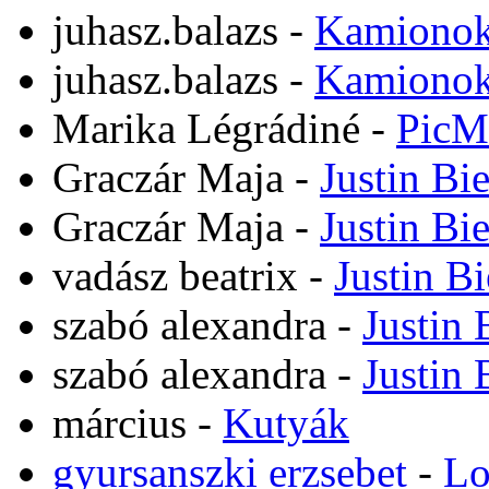
juhasz.balazs
-
Kamiono
juhasz.balazs
-
Kamiono
Marika Légrádiné
-
PicM
Graczár Maja
-
Justin Bi
Graczár Maja
-
Justin Bi
vadász beatrix
-
Justin B
szabó alexandra
-
Justin 
szabó alexandra
-
Justin 
március
-
Kutyák
gyursanszki erzsebet
-
Lo