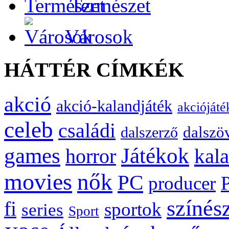
Természet
Városok
HÁTTÉR CÍMKÉK
akció
akció-kalandjáték
akciójáté
celeb
családi
dalszö
dalszerző
games
Játékok
kal
horror
movies
nők
PC
producer
színés
fi
sportok
series
Sport