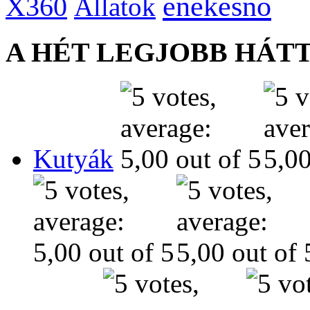
énekesnő
X360
Állatok
A HÉT LEGJOBB HÁT
Kutyák