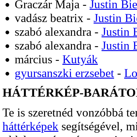
Graczár Maja
-
Justin Bi
vadász beatrix
-
Justin B
szabó alexandra
-
Justin 
szabó alexandra
-
Justin 
március
-
Kutyák
gyursanszki erzsebet
-
Lo
HÁTTÉRKÉP-BARÁTO
Te is szeretnéd vonzóbbá t
háttérképek
segítségével, m