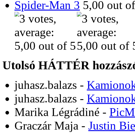
Spider-Man 3
Utolsó HÁTTÉR hozzászó
juhasz.balazs
-
Kamiono
juhasz.balazs
-
Kamiono
Marika Légrádiné
-
PicM
Graczár Maja
-
Justin Bi