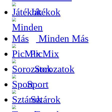
Játékok
Minden Más
PicMix
Sorozatok
Sport
Sztárok