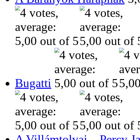
Bugatti
A Villámtolvaj – Percy J