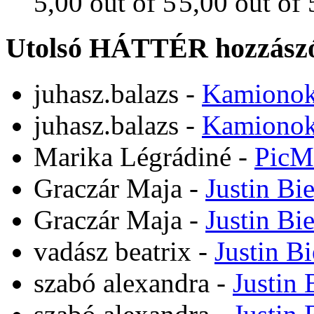
Utolsó HÁTTÉR hozzászó
juhasz.balazs
-
Kamiono
juhasz.balazs
-
Kamiono
Marika Légrádiné
-
PicM
Graczár Maja
-
Justin Bi
Graczár Maja
-
Justin Bi
vadász beatrix
-
Justin B
szabó alexandra
-
Justin 