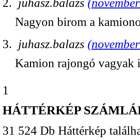
juhasz.balazs
(november 
Nagyon birom a kamiono
juhasz.balazs
(november 
Kamion rajongó vagyak 
1
HÁTTÉRKÉP SZÁMLÁ
31 524 Db Háttérkép találha