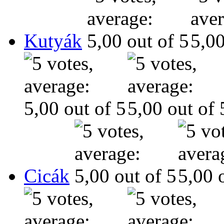
Kutyák
Cicák