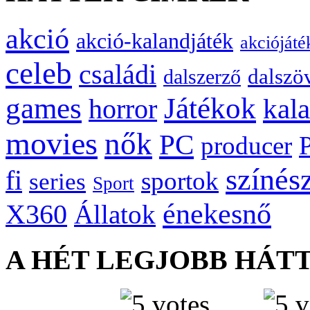
akció
akció-kalandjáték
akciójáté
celeb
családi
dalszö
dalszerző
games
Játékok
kal
horror
movies
nők
PC
producer
színés
fi
sportok
series
Sport
énekesnő
X360
Állatok
A HÉT LEGJOBB HÁT