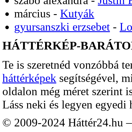
szabó alexandra
-
Justin 
március
-
Kutyák
gyursanszki erzsebet
-
Lo
HÁTTÉRKÉP-BARÁTO
Te is szeretnéd vonzóbbá t
háttérképek
segítségével, m
oldalon még méret szerint i
Láss neki és legyen egyedi 
© 2009-2024 Háttér24.hu – 