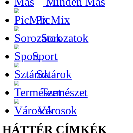
Minden Más
PicMix
Sorozatok
Sport
Sztárok
Természet
Városok
HÁTTÉR CÍMKÉK