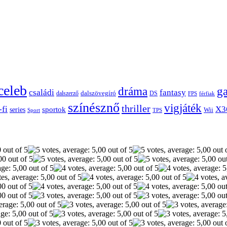
celeb
dráma
g
családi
fantasy
dalszerző
dalszövegíró
DS
FPS
férfiak
színésznő
vigjáték
thriller
-fi
X3
sportok
series
Wii
Sport
TPS