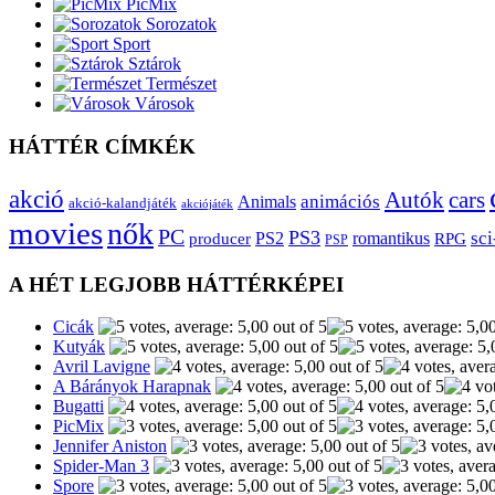
PicMix
Sorozatok
Sport
Sztárok
Természet
Városok
HÁTTÉR CÍMKÉK
akció
Autók
cars
animációs
Animals
akció-kalandjáték
akciójáték
movies
nők
PC
PS3
sci
producer
PS2
romantikus
RPG
PSP
A HÉT LEGJOBB HÁTTÉRKÉPEI
Cicák
Kutyák
Avril Lavigne
A Bárányok Harapnak
Bugatti
PicMix
Jennifer Aniston
Spider-Man 3
Spore