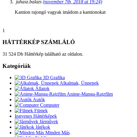
juhasz.balazs
(november 7th, 2018 at 19:24)
Kamion rajongó vagyak imádom a kamionokat
1
HÁTTÉRKÉP SZÁMLÁLÓ
31 524 Db Háttérkép található az oldalon.
Kategóriák
3D Grafika
Alkalmak, Ünnepek
Állatok
Anime-Manga-Rajzfilm
Autók
Computer
Filmek
Ingyenes Háttérképek
Járművek
Játékok
Minden Más