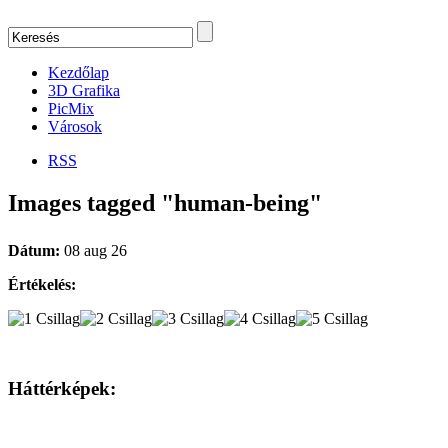
Kezdőlap
3D Grafika
PicMix
Városok
RSS
Images tagged "human-being"
Dátum:
08 aug 26
Értékelés:
Háttérképek: