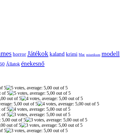
ames
Játékok
modell
kaland
krimi
horror
Mac
misztikum
énekesnő
60
Állatok