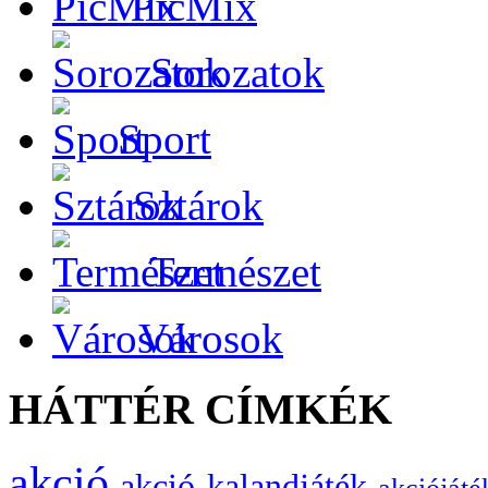
PicMix
Sorozatok
Sport
Sztárok
Természet
Városok
HÁTTÉR CÍMKÉK
akció
akció-kalandjáték