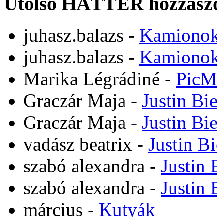
Utolsó HÁTTÉR hozzászó
juhasz.balazs
-
Kamiono
juhasz.balazs
-
Kamiono
Marika Légrádiné
-
PicM
Graczár Maja
-
Justin Bi
Graczár Maja
-
Justin Bi
vadász beatrix
-
Justin B
szabó alexandra
-
Justin 
szabó alexandra
-
Justin 
március
-
Kutyák