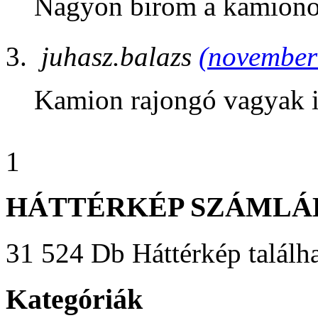
Nagyon birom a kamiono
juhasz.balazs
(november 
Kamion rajongó vagyak 
1
HÁTTÉRKÉP SZÁMLÁ
31 524 Db Háttérkép találha
Kategóriák