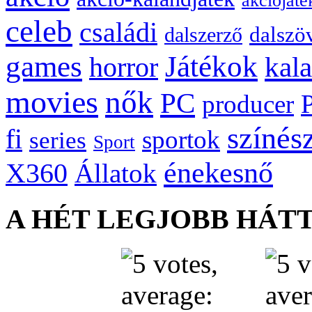
akciójáté
celeb
családi
dalszö
dalszerző
games
Játékok
kal
horror
movies
nők
PC
producer
színés
fi
sportok
series
Sport
énekesnő
X360
Állatok
A HÉT LEGJOBB HÁT