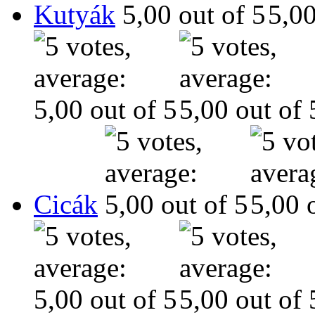
Kutyák
Cicák