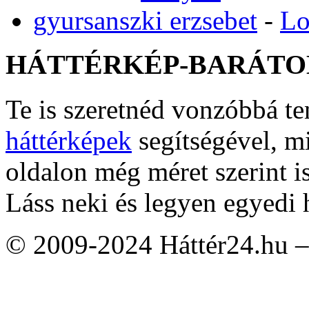
gyursanszki erzsebet
-
Lo
HÁTTÉRKÉP-BARÁTO
Te is szeretnéd vonzóbbá t
háttérképek
segítségével, m
oldalon még méret szerint i
Láss neki és legyen egyedi 
© 2009-2024 Háttér24.hu – 