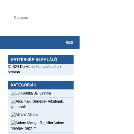
RSS
HÁTTÉRKÉP SZÁMLÁLÓ
31 524 Db Háttérkép található az
oldalon.
KATEGÓRIÁK
3D Grafika
Alkalmak,
Ünnepek
Állatok
Anime-
Manga-Rajzfilm