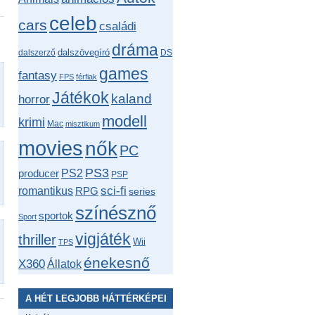
celeb
cars
családi
dráma
dalszövegíró
dalszerző
DS
games
fantasy
FPS
férfiak
Játékok
kaland
horror
modell
krimi
Mac
misztikum
movies
nők
PC
PS3
producer
PS2
PSP
romantikus
sci-fi
RPG
series
színésznő
sportok
Sport
vigjáték
thriller
Wii
TPS
énekesnő
X360
Állatok
A HÉT LEGJOBB HÁTTÉRKÉPEI