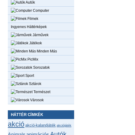
Autók
Computer
Filmek
Ingyenes Háttérképek
Járművek
Játékok
Minden Más
PicMix
Sorozatok
Sport
Sztárok
Természet
Városok
HÁTTÉR CÍMKÉK
akció
akció-kalandjáték
akciójáték
Autók
animációs
Animals