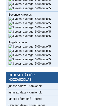
Beyoncé Knowles
Angelina Jolie
UTOLSÓ HÁTTÉR
HOZZÁSZÓLÁS
juhasz.balazs
-
Kamionok
juhasz.balazs
-
Kamionok
Marika Légrádiné
-
PicMix
Graczár Maja
-
Justin Bieber