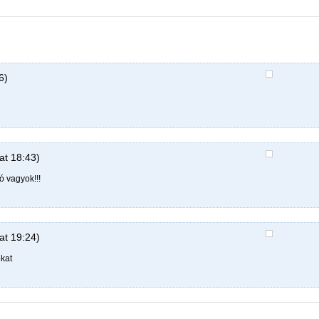
6)
at 18:43)
 vagyok!!!
at 19:24)
kat