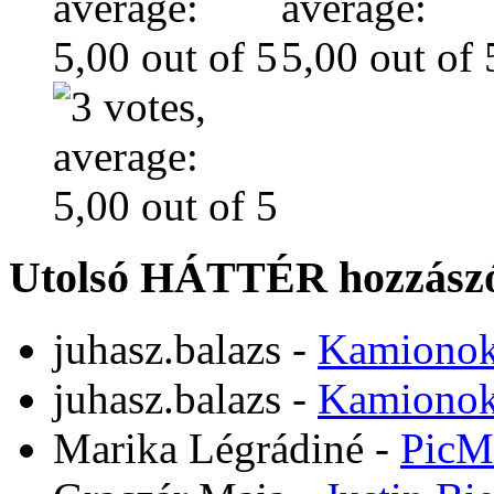
Utolsó HÁTTÉR hozzászó
juhasz.balazs
-
Kamiono
juhasz.balazs
-
Kamiono
Marika Légrádiné
-
PicM