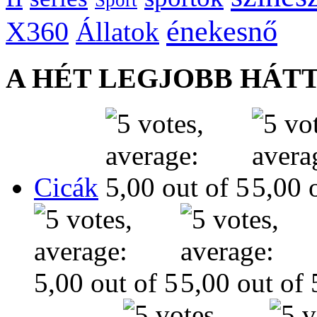
énekesnő
X360
Állatok
A HÉT LEGJOBB HÁT
Cicák