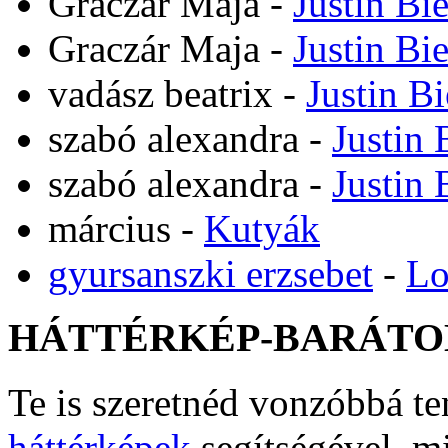
Graczár Maja
-
Justin Bi
Graczár Maja
-
Justin Bi
vadász beatrix
-
Justin B
szabó alexandra
-
Justin 
szabó alexandra
-
Justin 
március
-
Kutyák
gyursanszki erzsebet
-
Lo
HÁTTÉRKÉP-BARÁTO
Te is szeretnéd vonzóbbá t
háttérképek
segítségével, m