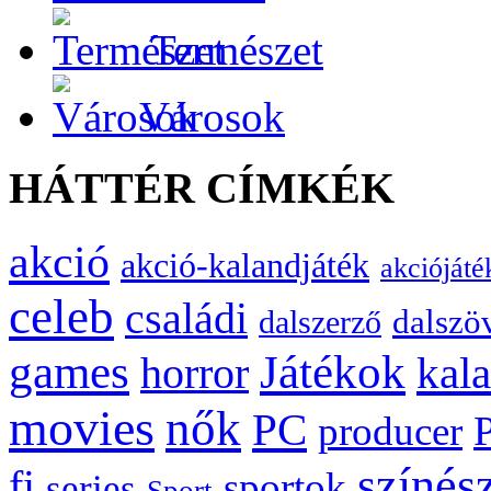
Természet
Városok
HÁTTÉR CÍMKÉK
akció
akció-kalandjáték
akciójáté
celeb
családi
dalszö
dalszerző
games
Játékok
kal
horror
movies
nők
PC
producer
színés
fi
sportok
series
Sport