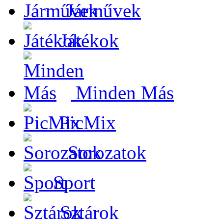
Járművek
Játékok
Minden Más
PicMix
Sorozatok
Sport
Sztárok