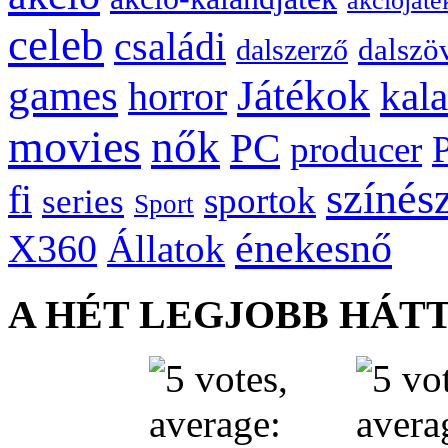
akciójáté
celeb
családi
dalszö
dalszerző
games
Játékok
kal
horror
movies
nők
PC
producer
színés
fi
sportok
series
Sport
énekesnő
X360
Állatok
A HÉT LEGJOBB HÁT