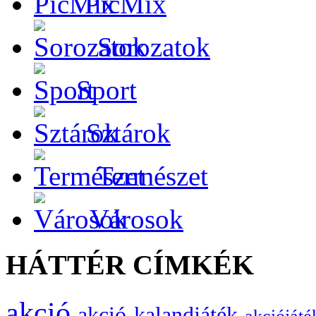
PicMix
Sorozatok
Sport
Sztárok
Természet
Városok
HÁTTÉR CÍMKÉK
akció
akció-kalandjáték