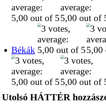
Békák
Utolsó HÁTTÉR hozzászó