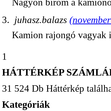
Nagyon birom a kamiono
juhasz.balazs
(november 
Kamion rajongó vagyak 
1
HÁTTÉRKÉP SZÁMLÁ
31 524 Db Háttérkép találha
Kategóriák