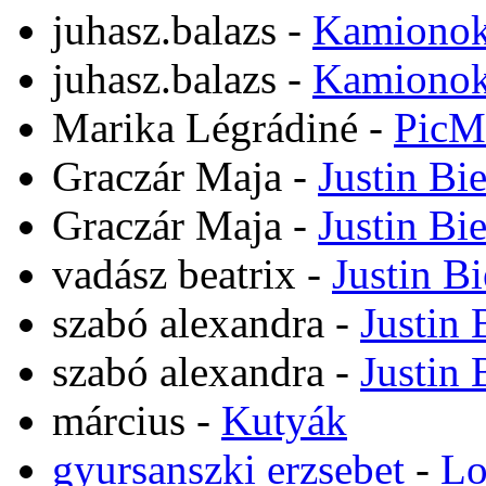
juhasz.balazs
-
Kamiono
juhasz.balazs
-
Kamiono
Marika Légrádiné
-
PicM
Graczár Maja
-
Justin Bi
Graczár Maja
-
Justin Bi
vadász beatrix
-
Justin B
szabó alexandra
-
Justin 
szabó alexandra
-
Justin 
március
-
Kutyák
gyursanszki erzsebet
-
Lo