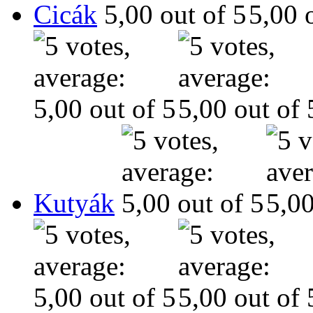
Cicák
Kutyák