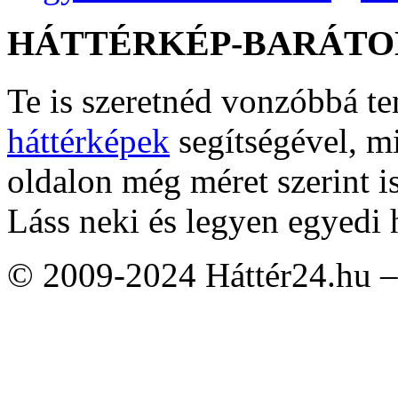
HÁTTÉRKÉP-BARÁTO
Te is szeretnéd vonzóbbá t
háttérképek
segítségével, m
oldalon még méret szerint i
Láss neki és legyen egyedi 
© 2009-2024 Háttér24.hu – 