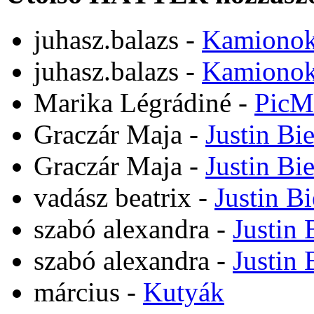
juhasz.balazs
-
Kamiono
juhasz.balazs
-
Kamiono
Marika Légrádiné
-
PicM
Graczár Maja
-
Justin Bi
Graczár Maja
-
Justin Bi
vadász beatrix
-
Justin B
szabó alexandra
-
Justin 
szabó alexandra
-
Justin 
március
-
Kutyák