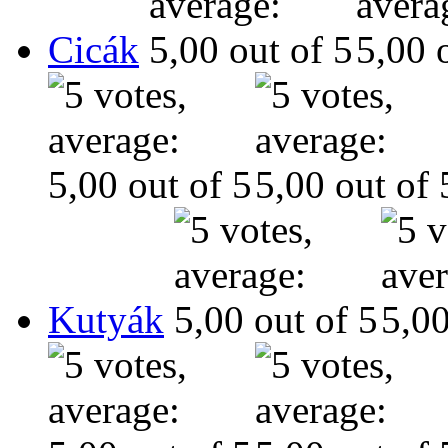
Cicák
Kutyák