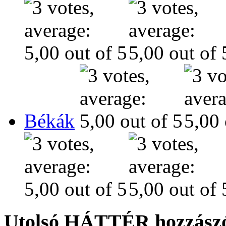
Békák
Utolsó HÁTTÉR hozzászó