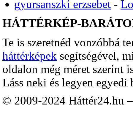
gyursanszki erzsebet
-
Lo
HÁTTÉRKÉP-BARÁTO
Te is szeretnéd vonzóbbá t
háttérképek
segítségével, m
oldalon még méret szerint i
Láss neki és legyen egyedi 
© 2009-2024 Háttér24.hu – 