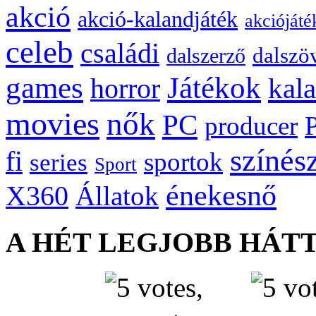
akció
akció-kalandjáték
akciójáté
celeb
családi
dalszö
dalszerző
games
Játékok
kal
horror
movies
nők
PC
producer
színés
fi
sportok
series
Sport
énekesnő
X360
Állatok
A HÉT LEGJOBB HÁT