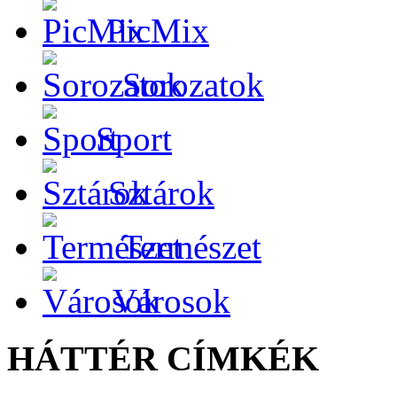
PicMix
Sorozatok
Sport
Sztárok
Természet
Városok
HÁTTÉR CÍMKÉK