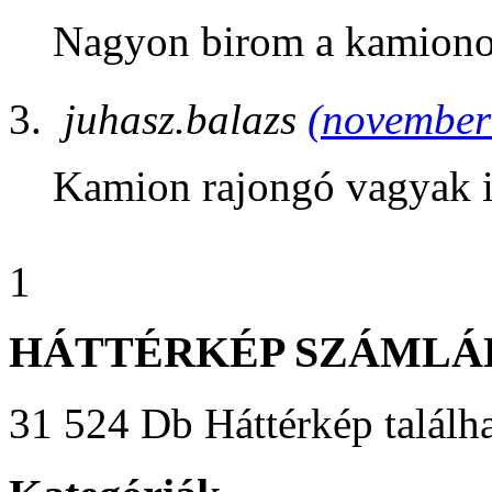
Nagyon birom a kamiono
juhasz.balazs
(november 
Kamion rajongó vagyak 
1
HÁTTÉRKÉP SZÁMLÁ
31 524 Db Háttérkép találha