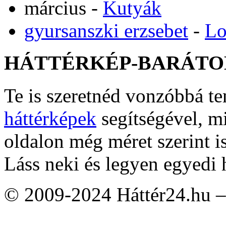
március
-
Kutyák
gyursanszki erzsebet
-
Lo
HÁTTÉRKÉP-BARÁTO
Te is szeretnéd vonzóbbá t
háttérképek
segítségével, m
oldalon még méret szerint i
Láss neki és legyen egyedi 
© 2009-2024 Háttér24.hu – 