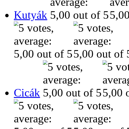
Kutyák
Cicák