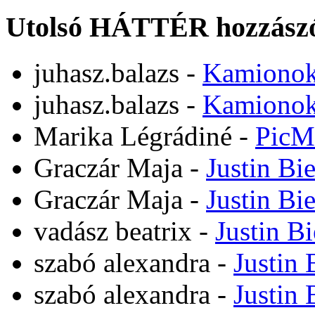
Utolsó HÁTTÉR hozzászó
juhasz.balazs
-
Kamiono
juhasz.balazs
-
Kamiono
Marika Légrádiné
-
PicM
Graczár Maja
-
Justin Bi
Graczár Maja
-
Justin Bi
vadász beatrix
-
Justin B
szabó alexandra
-
Justin 
szabó alexandra
-
Justin 