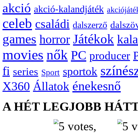
akció
akció-kalandjáték
akciójáté
celeb
családi
dalszö
dalszerző
games
Játékok
kal
horror
movies
nők
PC
producer
színés
fi
sportok
series
Sport
énekesnő
X360
Állatok
A HÉT LEGJOBB HÁT