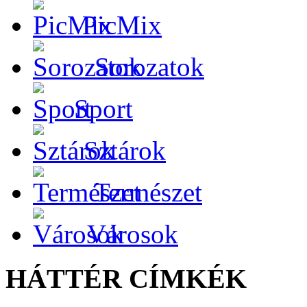
PicMix
Sorozatok
Sport
Sztárok
Természet
Városok
HÁTTÉR CÍMKÉK