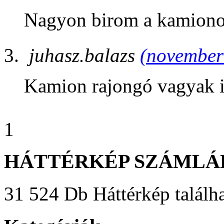
Nagyon birom a kamiono
juhasz.balazs
(november 
Kamion rajongó vagyak 
1
HÁTTÉRKÉP SZÁMLÁ
31 524 Db Háttérkép találha