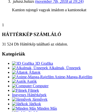
juhasz.balazs
(november 7th, 2018 at 19:24)
Kamion rajongó vagyak imádom a kamionokat
1
HÁTTÉRKÉP SZÁMLÁLÓ
31 524 Db Háttérkép található az oldalon.
Kategóriák
3D Grafika
Alkalmak, Ünnepek
Állatok
Anime-Manga-Rajzfilm
Autók
Computer
Filmek
Ingyenes Háttérképek
Járművek
Játékok
Minden Más