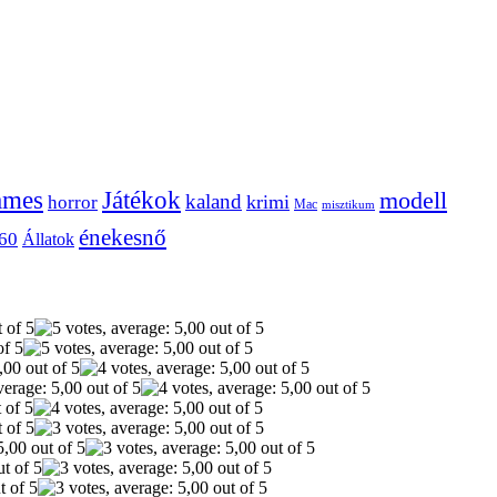
ames
Játékok
modell
kaland
krimi
horror
Mac
misztikum
énekesnő
60
Állatok