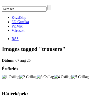
Kezdőlap
3D Grafika
PicMix
Városok
RSS
Images tagged "trousers"
Dátum:
07 aug 26
Értékelés:
Háttérképek: