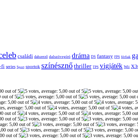
celeb
dráma
g
családi
fantasy
dalszerző
dalszövegíró
DS
FPS
férfiak
színésznő
vigjáték
thriller
-fi
X3
sportok
series
Wii
Sport
TPS