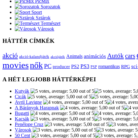
PicMix
Sorozatok
Sport
Sztárok
Természet
Városok
HÁTTÉR CÍMKÉK
akció
Autók
cars
animációs
Animals
akció-kalandjáték
akciójáték
movies
nők
PC
PS3
sci
producer
PS2
romantikus
RPG
PSP
A HÉT LEGJOBB HÁTTÉRKÉPEI
Kutyák
Cicák
Avril Lavigne
A Bárányok Harapnak
Bugatti
Kacsák
Penélope Cruz
Városok
50 Cent